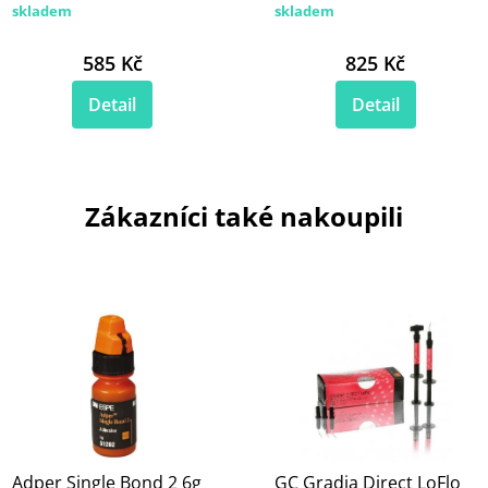
skladem
skladem
585 Kč
825 Kč
Detail
Detail
Zákazníci také nakoupili
Adper Single Bond 2 6g
GC Gradia Direct LoFlo