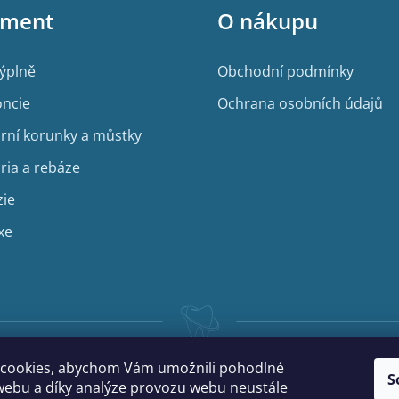
iment
O nákupu
výplně
Obchodní podmínky
ncie
Ochrana osobních údajů
rní korunky a můstky
ria a rebáze
zie
xe
cookies, abychom Vám umožnili pohodlné
S
webu a díky analýze provozu webu neustále