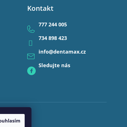
Kontakt
777 244 005
734 898 423
info
@
dentamax.cz
Sledujte nás
ouhlasím