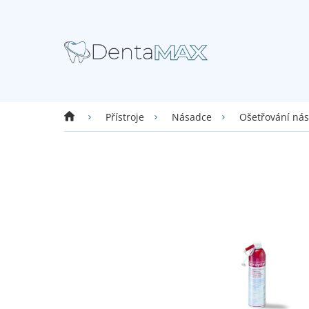
Přejít
na
obsah
Domů
Přístroje
Násadce
Ošetřování ná