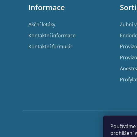
p
Informace
Sort
a
t
í
Akční letáky
Zubní 
Kontaktní informace
Endodo
Kontaktní formulář
Provizo
Provizo
Aneste
Profyla
Používáme 
prohlížení 