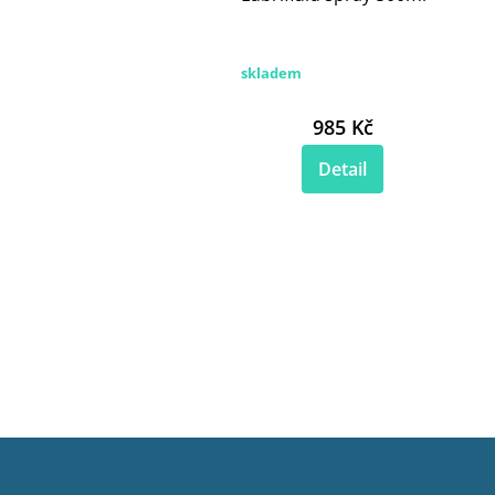
skladem
985 Kč
Detail
Z
á