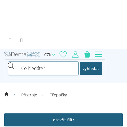
Přejít
na
obsah
CZK
vyhledat
Přístroje
Třepačky
V
ý
p
otevřít filtr
i