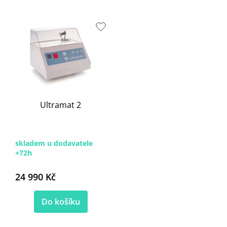
s
p
r
o
d
u
k
t
ů
Ultramat 2
skladem u dodavatele
+72h
24 990 Kč
Do košíku