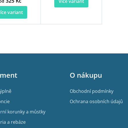
325 Kč
Více variant
od
íce variant
O
v
l
á
d
a
c
í
iment
O nákupu
p
r
v
výplně
Obchodní podmínky
k
y
ncie
Ochrana osobních údajů
v
ý
rní korunky a můstky
p
i
ria a rebáze
s