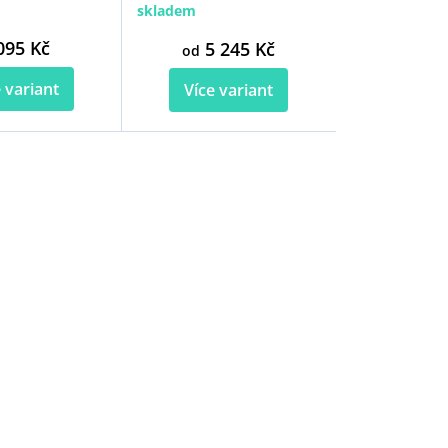
skladem
095 Kč
5 245 Kč
od
 variant
Více variant