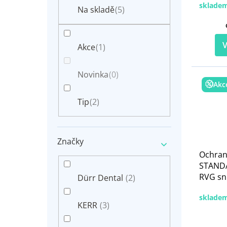
n
sklade
t
Na skladě
(5)
e
ů
l
V
Akce
(1)
Novinka
(0)
Akc
Tip
(2)
Značky
Ochran
STANDA
RVG sn
Dürr Dental
(2)
sklade
KERR
(3)