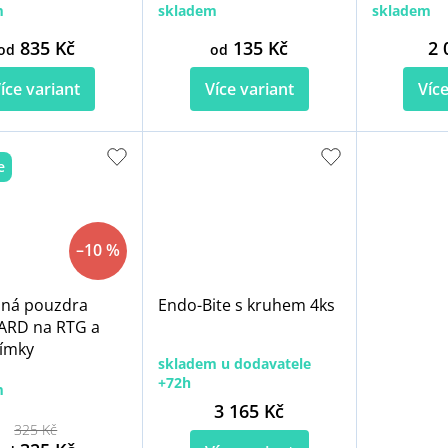
m
skladem
skladem
835 Kč
135 Kč
2 
od
od
íce variant
Více variant
Více
e
–10 %
ná pouzdra
Endo-Bite s kruhem 4ks
RD na RTG a
ímky
skladem u dodavatele
+72h
m
3 165 Kč
325 Kč