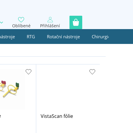
Oblíbené
Přihlášení
nástroje
RTG
Rotační nástroje
Chirurgie
Jedn
e
VistaScan fólie