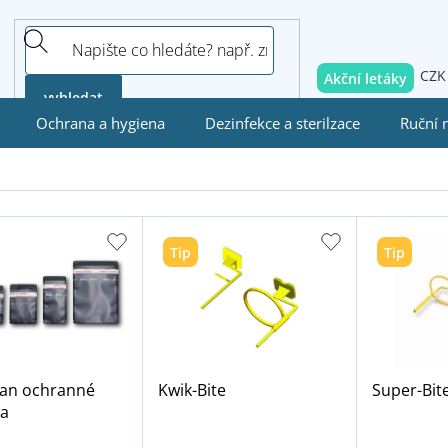
CZK
Akční letáky
vyhledat
Ochrana a hygiena
Dezinfekce a sterilzace
Ruční 
Tip
Tip
can ochranné
Kwik-Bite
Super-Bit
a