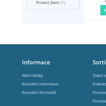
Protect Dent
(1)
V
Z
á
p
Informace
Sort
a
t
í
Akční letáky
Zubní 
Kontaktní informace
Endodo
Kontaktní formulář
Provizo
Provizo