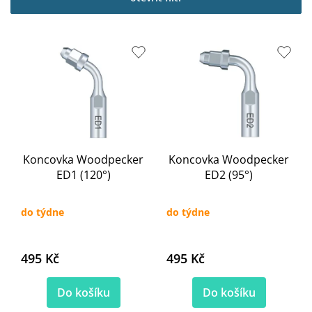
i
s
p
r
o
d
u
k
t
ů
Koncovka Woodpecker
Koncovka Woodpecker
ED1 (120°)
ED2 (95°)
do týdne
do týdne
495 Kč
495 Kč
Do košíku
Do košíku