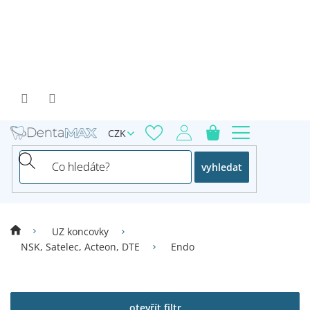
Přejít
na
obsah
CZK
vyhledat
UZ koncovky
NSK, Satelec, Acteon, DTE
Endo
V
ý
p
otevřít filtr