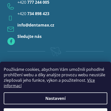
u
+420
777 244 005
Anestezie
+420
734 898 423
Profylaxe
info
@
dentamax.cz
Sledujte nás
Používáme cookies, abychom Vám umožnili pohodlné
prohlížení webu a díky analýze provozu webu neustále
zlepšovali jeho funkce, výkon a použitelnost.
Více
informací
Nastavení
|
Vytvořil Shoptet
mime digital