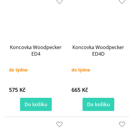
Koncovka Woodpecker
Koncovka Woodpecker
ED4
ED4D
do týdne
do týdne
575 Kč
665 Kč
Do košíku
Do košíku