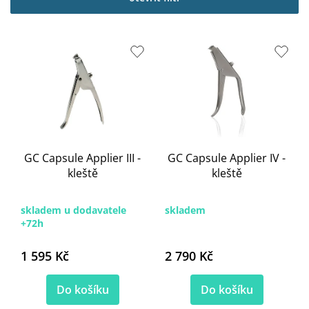
i
s
p
r
o
d
u
k
t
ů
GC Capsule Applier III -
GC Capsule Applier IV -
kleště
kleště
skladem u dodavatele
skladem
+72h
1 595 Kč
2 790 Kč
Do košíku
Do košíku