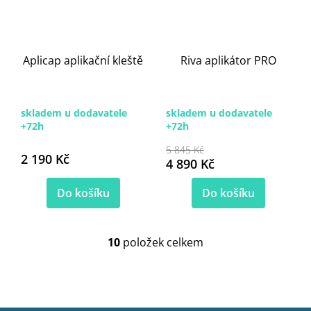
Aplicap aplikační kleště
Riva aplikátor PRO
skladem u dodavatele
skladem u dodavatele
+72h
+72h
5 845 Kč
2 190 Kč
4 890 Kč
Do košíku
Do košíku
10
položek celkem
O
v
l
á
d