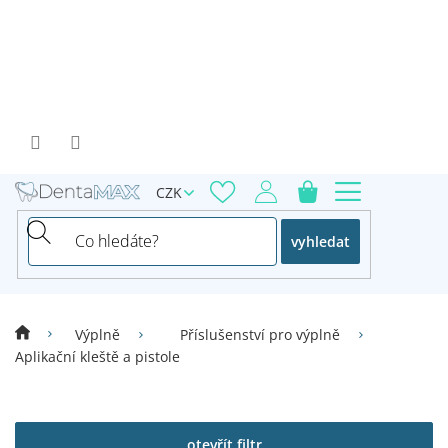
Přejít
na
obsah
CZK
vyhledat
Výplně
Příslušenství pro výplně
Aplikační kleště a pistole
V
ý
p
otevřít filtr