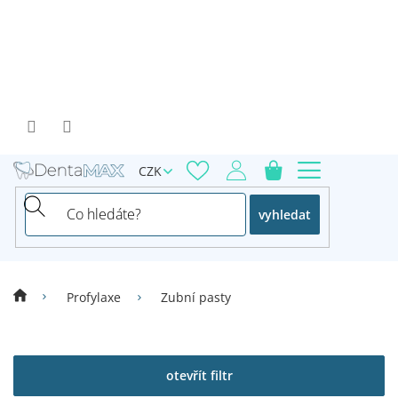
Přejít
na
obsah
CZK
vyhledat
Profylaxe
Zubní pasty
V
ý
p
otevřít filtr
i