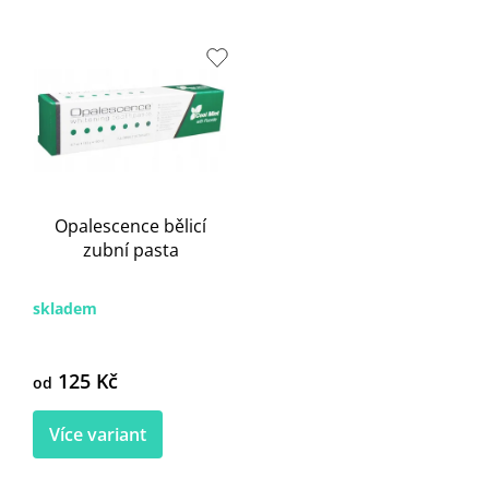
s
p
r
o
d
u
k
t
ů
Opalescence bělicí
zubní pasta
skladem
125 Kč
od
Více variant