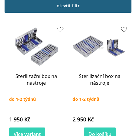
p
otevřít filtr
i
s
p
r
o
d
u
k
t
ů
Sterilizační box na
Sterilizační box na
nástroje
nástroje
do 1-2 týdnů
do 1-2 týdnů
1 950 Kč
2 950 Kč
Více variant
Do košíku