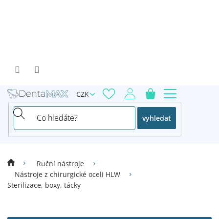
Přejít
na
obsah
CZK
vyhledat
Ruční nástroje
Nástroje z chirurgické oceli HLW
Sterilizace, boxy, tácky
V
ý