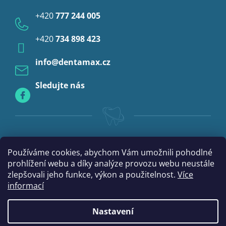
s
Provizoria a rebáze
u
+420
777 244 005
Anestezie
+420
734 898 423
Profylaxe
info
@
dentamax.cz
Sledujte nás
Používáme cookies, abychom Vám umožnili pohodlné
prohlížení webu a díky analýze provozu webu neustále
zlepšovali jeho funkce, výkon a použitelnost.
Více
informací
Nastavení
|
Vytvořil Shoptet
mime digital