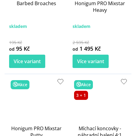
Barbed Broaches
Honigum PRO Mixstar
Heavy
skladem
skladem
195 Kč
2 595 Kč
95 Kč
1 495 Kč
od
od
Více variant
Více variant
Akce
Akce
3 + 1
Honigum PRO Mixstar
Míchací koncovky -
Putty
náhradní balení 4:1