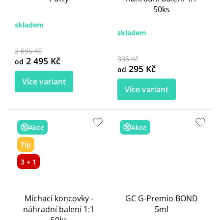
50ks
skladem
skladem
2 895 Kč
335 Kč
2 495 Kč
od
295 Kč
od
Více variant
Více variant
Akce
Akce
Tip
3 + 1
Míchací koncovky -
GC G-Premio BOND
náhradní balení 1:1
5ml
50ks