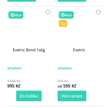
Akce
Akce
Tip
Evetric Bond 1x6g
Evetric
skladem
skladem
1 545 Kč
675 Kč
995 Kč
595 Kč
od
Do košíku
Více variant