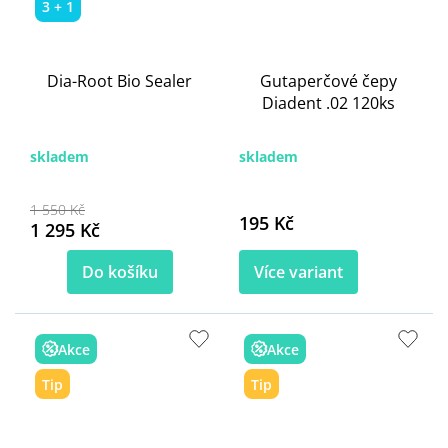
3 + 1
Dia-Root Bio Sealer
Gutaperčové čepy
Diadent .02 120ks
skladem
skladem
1 550 Kč
195 Kč
1 295 Kč
Do košíku
Více variant
Akce
Akce
Tip
Tip