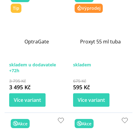
Tip
Výprodej
OptraGate
Proxyt 55 ml tuba
skladem u dodavatele
skladem
+72h
3 795 Kč
675 Kč
3 495 Kč
595 Kč
Více variant
Více variant
Akce
Akce