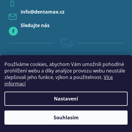
Profylaxe
info
@
dentamax.cz
Sledujte nás
Používáme cookies, abychom Vám umožnili pohodlné
prohlížení webu a díky analýze provozu webu neustále
zlepšovali jeho funkce, výkon a použitelnost.
Více
informací
Nastavení
|
Vytvořil Shoptet
mime digital
Souhlasím
Copyright 2026
DentaMax.cz
. Všechna práva vyhrazena.