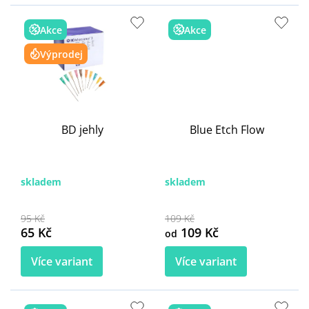
Akce
Akce
Výprodej
BD jehly
Blue Etch Flow
skladem
skladem
95 Kč
109 Kč
65 Kč
109 Kč
od
Více variant
Více variant