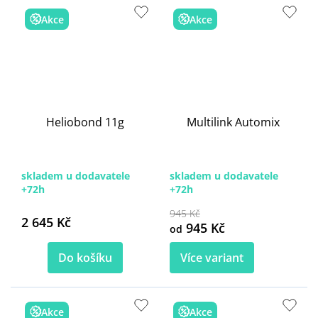
Akce
Akce
Heliobond 11g
Multilink Automix
skladem u dodavatele
skladem u dodavatele
+72h
+72h
945 Kč
2 645 Kč
945 Kč
od
Do košíku
Více variant
Akce
Akce