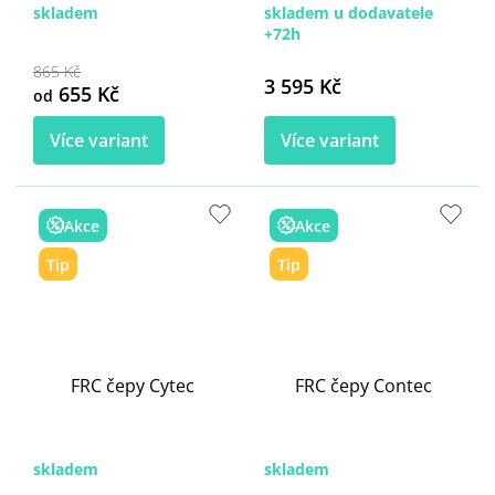
skladem
skladem u dodavatele
+72h
865 Kč
3 595 Kč
655 Kč
od
Více variant
Více variant
Akce
Akce
Tip
Tip
FRC čepy Cytec
FRC čepy Contec
skladem
skladem