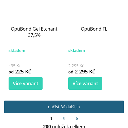
OptiBond Gel Etchant
OptiBond FL
37,5%
skladem
skladem
495 Kč
2 295 Kč
225 Kč
2 295 Kč
od
od
Více variant
Více variant
načíst 36 dalších
S
1
6
t
O
r
200
položek celkem