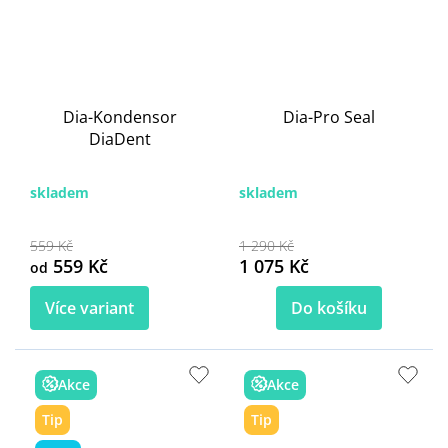
Dia-Kondensor
Dia-Pro Seal
DiaDent
skladem
skladem
559 Kč
1 290 Kč
559 Kč
1 075 Kč
od
Více variant
Do košíku
Akce
Akce
Tip
Tip