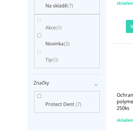
n
sklade
t
Na skladě
(7)
e
ů
l
V
Akce
(0)
Novinka
(2)
Tip
(0)
Značky
Ochran
polyme
Protect Dent
(7)
250ks
sklade