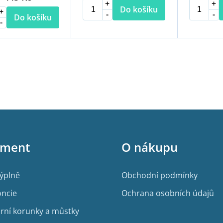
Do košíku
Do košíku
O
v
l
á
d
a
c
í
p
r
iment
O nákupu
v
k
y
v
výplně
Obchodní podmínky
ý
p
ncie
Ochrana osobních údajů
i
rní korunky a můstky
s
u