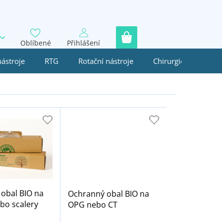
Oblíbené
Přihlášení
nástroje
RTG
Rotační nástroje
Chirurgie
Jedn
obal BIO na
Ochranný obal BIO na
bo scalery
OPG nebo CT