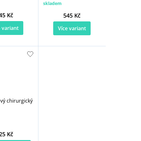
skladem
45 Kč
545 Kč
 variant
Více variant
vý chirurgický
25 Kč