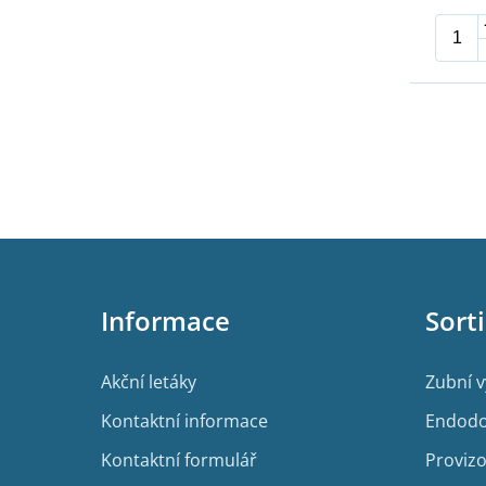
Z
á
p
Informace
Sort
a
t
í
Akční letáky
Zubní 
Kontaktní informace
Endodo
Kontaktní formulář
Provizo