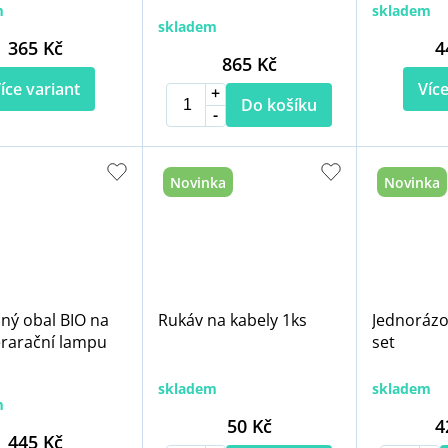
m
skladem
skladem
365 Kč
4
865 Kč
íce variant
Více
Do košíku
Novinka
Novinka
ný obal BIO na
Rukáv na kabely 1ks
Jednorázo
rarační lampu
set
skladem
skladem
m
50 Kč
4
445 Kč