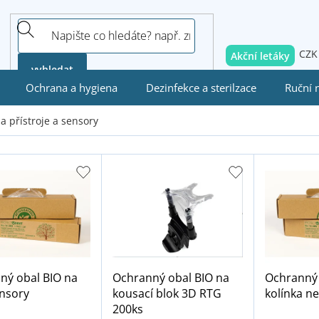
CZK
Akční letáky
vyhledat
Ochrana a hygiena
Dezinfekce a sterilzace
Ruční 
 přístroje a sensory
ný obal BIO na
Ochranný obal BIO na
Ochranný 
nsory
kousací blok 3D RTG
kolínka ne
200ks