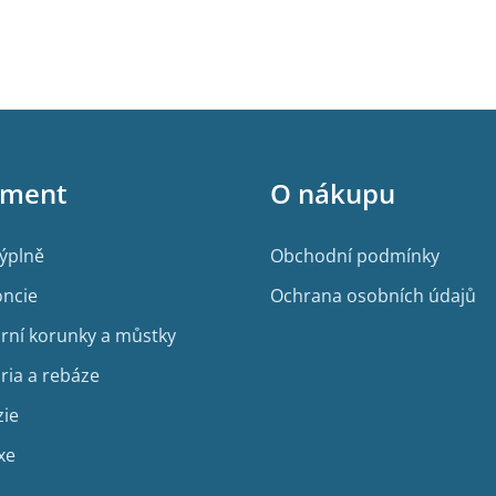
ý
p
i
s
u
iment
O nákupu
výplně
Obchodní podmínky
ncie
Ochrana osobních údajů
rní korunky a můstky
ria a rebáze
zie
xe