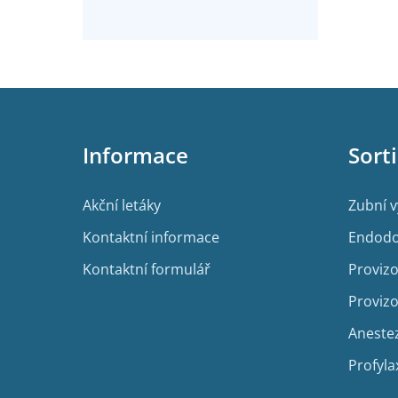
Z
á
p
Informace
Sort
a
t
í
Akční letáky
Zubní 
Kontaktní informace
Endodo
Kontaktní formulář
Provizo
Provizo
Aneste
Profyla