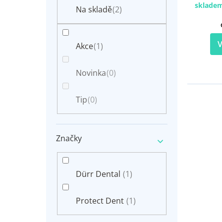
n
sklade
t
Na skladě
(2)
e
ů
l
V
Akce
(1)
Novinka
(0)
Tip
(0)
Značky
Dürr Dental
(1)
Protect Dent
(1)