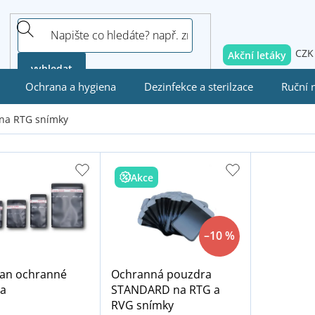
CZK
Akční letáky
vyhledat
Ochrana a hygiena
Dezinfekce a sterilzace
Ruční 
na RTG snímky
Akce
–10 %
can ochranné
Ochranná pouzdra
a
STANDARD na RTG a
RVG snímky