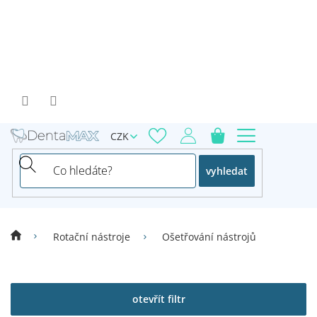
Přejít
na
obsah
CZK
vyhledat
Rotační nástroje
Ošetřování nástrojů
V
ý
p
otevřít filtr
i