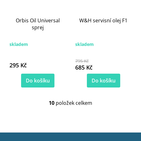
Orbis Oil Universal
W&H servisní olej F1
sprej
skladem
skladem
795 Kč
295 Kč
685 Kč
Do košíku
Do košíku
10
položek celkem
O
v
l
á
d
Z
a