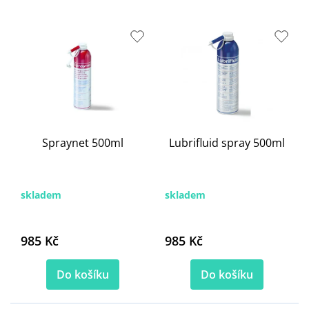
s
p
r
o
d
u
k
t
ů
Spraynet 500ml
Lubrifluid spray 500ml
skladem
skladem
985 Kč
985 Kč
Do košíku
Do košíku