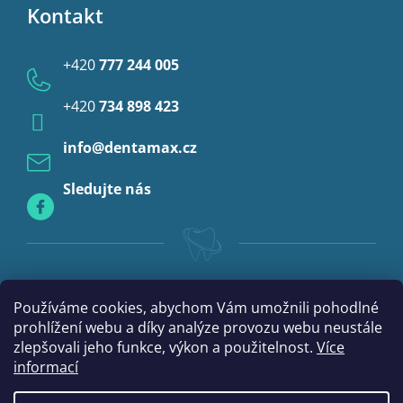
p
Kontakt
Provizorní korunky a můstky
i
Ochrana osobních údajů
s
Provizoria a rebáze
u
+420
777 244 005
Anestezie
+420
734 898 423
Profylaxe
info
@
dentamax.cz
Sledujte nás
Používáme cookies, abychom Vám umožnili pohodlné
prohlížení webu a díky analýze provozu webu neustále
zlepšovali jeho funkce, výkon a použitelnost.
Více
informací