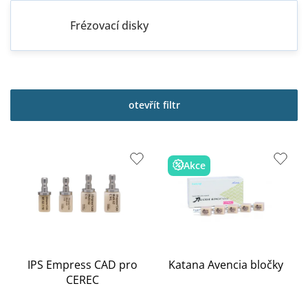
Frézovací disky
V
ý
p
otevřít filtr
i
s
p
r
Akce
o
d
u
k
t
ů
IPS Empress CAD pro
Katana Avencia bločky
CEREC