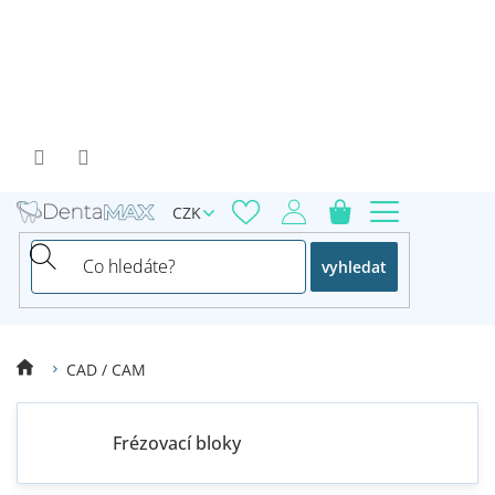
Přejít
na
obsah
CZK
vyhledat
CAD / CAM
Frézovací bloky