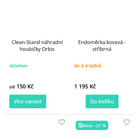
Clean-Stand náhradní
Endoměrka kovová -
houbičky Orbis
stříbrná
skladem
do 2-4 týdnů
150 Kč
1 195 Kč
od
Více variant
Do košíku
Akce –21 %