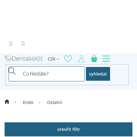
Přejít
na
obsah
CZK
vyhledat
Endo
Ostatní
V
ý
p
otevřít filtr
i