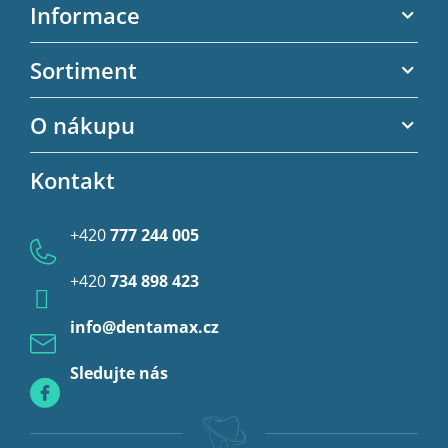
c
á
Informace
í
p
p
a
Akční letáky
r
Sortiment
t
v
Kontaktní informace
í
k
Zubní výplně
y
O nákupu
Kontaktní formulář
v
Endodoncie
ý
Obchodní podmínky
p
Kontakt
Provizorní korunky a můstky
i
Ochrana osobních údajů
s
Provizoria a rebáze
u
+420
777 244 005
Anestezie
+420
734 898 423
Profylaxe
info
@
dentamax.cz
Sledujte nás