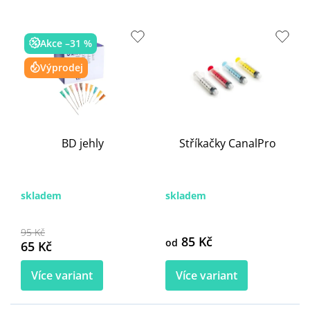
s
p
r
Akce –31 %
o
d
Výprodej
u
k
t
ů
BD jehly
Stříkačky CanalPro
skladem
skladem
95 Kč
85 Kč
od
65 Kč
Více variant
Více variant