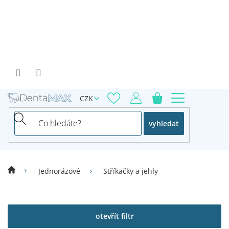
Přejít
na
obsah
CZK
vyhledat
Jednorázové
Stříkačky a jehly
V
ý
p
otevřít filtr
i