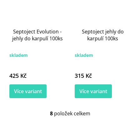
Septoject Evolution -
Septoject jehly do
jehly do karpulí 100ks
karpulí 100ks
skladem
skladem
425 Kč
315 Kč
Více variant
Více variant
8
položek celkem
O
v
l
á
d