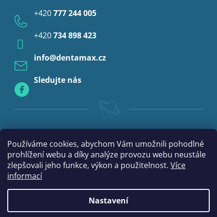
Provizoria a rebáze
+420
777 244 005
Anestezie
+420
734 898 423
Profylaxe
info
@
dentamax.cz
Sledujte nás
Používáme cookies, abychom Vám umožnili pohodlné
prohlížení webu a díky analýze provozu webu neustále
zlepšovali jeho funkce, výkon a použitelnost.
Více
informací
Nastavení
|
Vytvořil Shoptet
mime digital