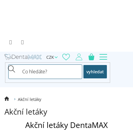
Přejít
na
obsah
CZK
vyhledat
Akční letáky
Akční letáky
Akční letáky DentaMAX