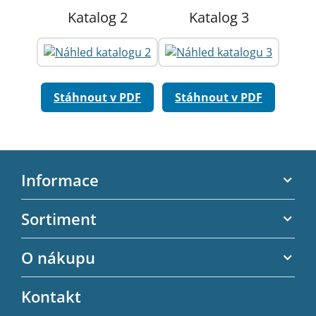
Katalog 2
Katalog 3
Stáhnout v PDF
Stáhnout v PDF
Z
á
Informace
p
a
Akční letáky
Sortiment
t
Kontaktní informace
í
Zubní výplně
O nákupu
Kontaktní formulář
Endodoncie
Obchodní podmínky
Kontakt
Provizorní korunky a můstky
Ochrana osobních údajů