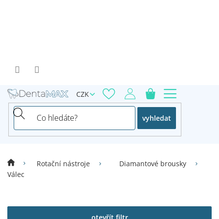
Přejít
na
obsah
CZK
vyhledat
Rotační nástroje
Diamantové brousky
Válec
V
ý
p
otevřít filtr