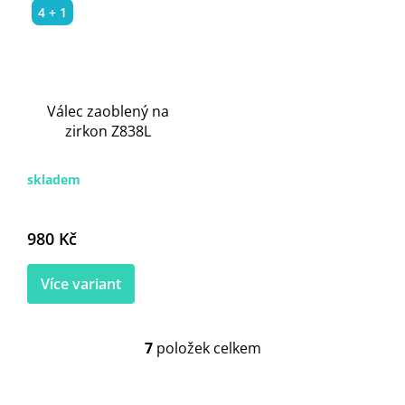
4 + 1
Válec zaoblený na
zirkon Z838L
skladem
980 Kč
Více variant
7
položek celkem
O
v
l