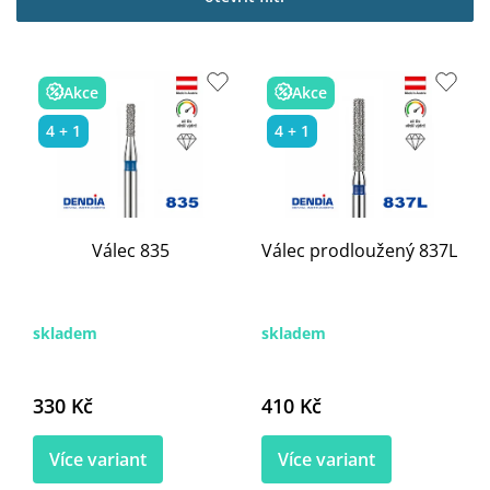
i
s
p
r
Akce
Akce
o
d
4 + 1
4 + 1
u
k
t
ů
Válec 835
Válec prodloužený 837L
skladem
skladem
330 Kč
410 Kč
Více variant
Více variant