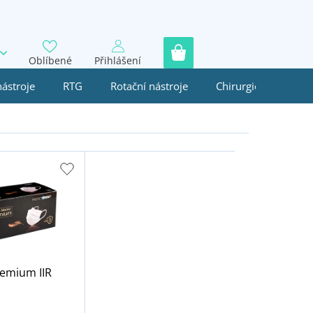
Oblíbené
Přihlášení
nástroje
RTG
Rotační nástroje
Chirurgie
Jedn
emium IIR