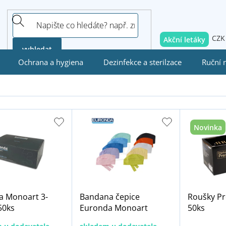
CZK
Akční letáky
vyhledat
Ochrana a hygiena
Dezinfekce a sterilzace
Ruční 
Novinka
a Monoart 3-
Bandana čepice
Roušky Pr
50ks
Euronda Monoart
50ks