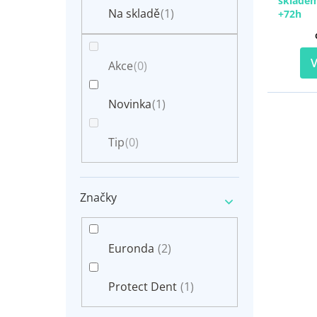
skladem
n
t
Na skladě
(1)
+72h
e
ů
l
V
Akce
(0)
Novinka
(1)
Tip
(0)
Značky
Euronda
(2)
Protect Dent
(1)