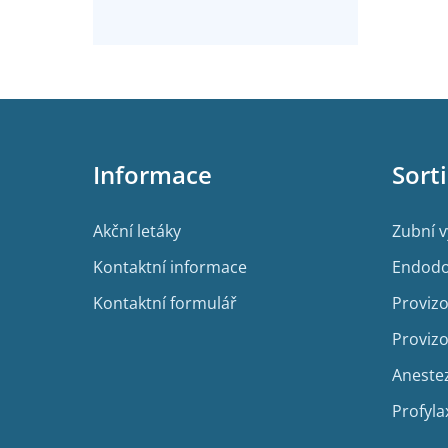
Z
á
p
Informace
Sort
a
t
í
Akční letáky
Zubní 
Kontaktní informace
Endodo
Kontaktní formulář
Provizo
Provizo
Aneste
Profyla