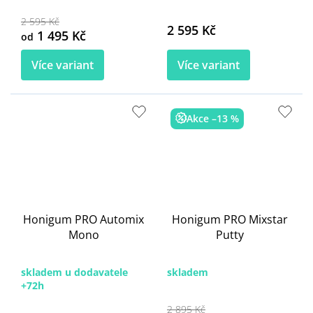
2 595 Kč
2 595 Kč
1 495 Kč
od
Více variant
Více variant
Akce –13 %
Honigum PRO Automix
Honigum PRO Mixstar
Mono
Putty
skladem u dodavatele
skladem
+72h
2 895 Kč