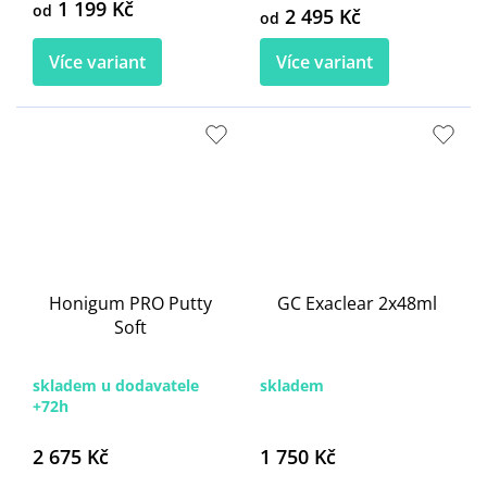
1 199 Kč
od
2 495 Kč
od
Více variant
Více variant
Honigum PRO Putty
GC Exaclear 2x48ml
Soft
skladem u dodavatele
skladem
+72h
2 675 Kč
1 750 Kč