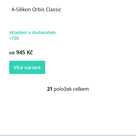
A-Silikon Orbis Classic
skladem u dodavatele
+72h
945 Kč
od
Více variant
21
položek celkem
O
v
l
á
d
a
c
í