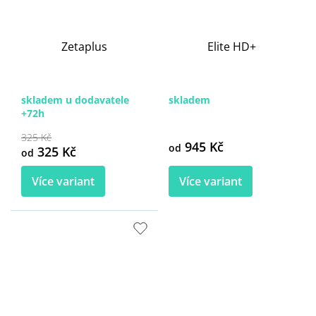
Zetaplus
Elite HD+
skladem u dodavatele
skladem
+72h
325 Kč
945 Kč
od
325 Kč
od
Více variant
Více variant