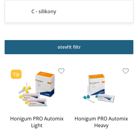
C - silikony
V
ý
p
otevřít filtr
i
s
p
r
Tip
o
d
u
k
t
ů
Honigum PRO Automix
Honigum PRO Automix
Light
Heavy