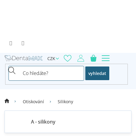
Přejít
na
obsah
CZK
vyhledat
Otiskování
Silikony
A - silikony