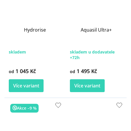
Hydrorise
Aquasil Ultra+
skladem
skladem u dodavatele
+72h
1 045 Kč
1 495 Kč
od
od
Více variant
Více variant
Akce –9 %