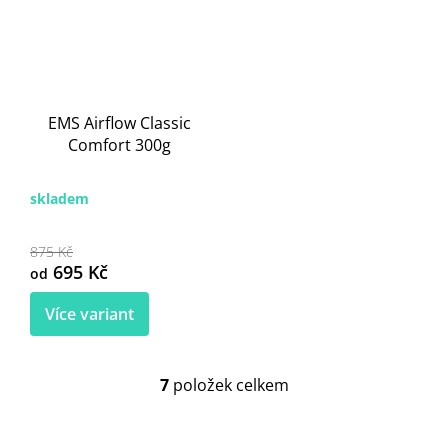
EMS Airflow Classic
Comfort 300g
skladem
875 Kč
695 Kč
od
Více variant
7
položek celkem
O
v
l