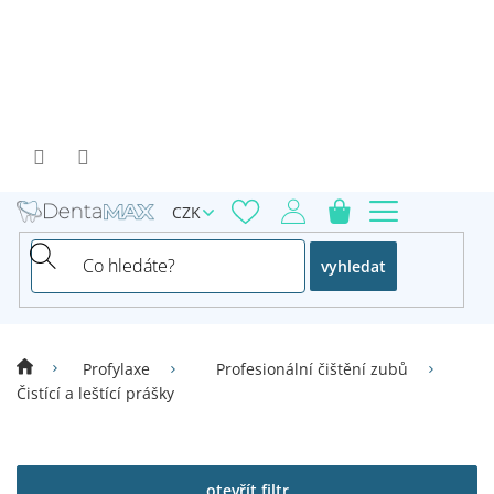
Přejít
na
obsah
CZK
vyhledat
Profylaxe
Profesionální čištění zubů
Čistící a leštící prášky
V
ý
p
otevřít filtr