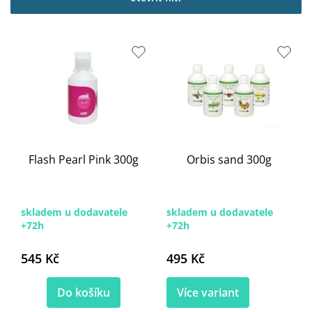
i
s
p
r
o
d
u
k
t
ů
Flash Pearl Pink 300g
Orbis sand 300g
skladem u dodavatele
skladem u dodavatele
+72h
+72h
545 Kč
495 Kč
Do košíku
Více variant