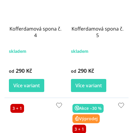
Kofferdamová spona č.
Kofferdamová spona č.
4
5
skladem
skladem
290 Kč
290 Kč
od
od
Více variant
Více variant
3 + 1
Akce –30 %
Výprodej
3 + 1