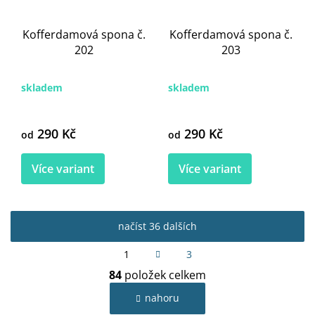
Kofferdamová spona č.
Kofferdamová spona č.
202
203
skladem
skladem
290 Kč
290 Kč
od
od
Více variant
Více variant
načíst 36 dalších
S
1
3
t
O
r
84
položek celkem
v
á
l
n
nahoru
k
á