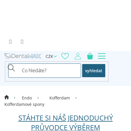
Přejít
na
obsah
CZK
vyhledat
Endo
Kofferdam
Kofferdamové spony
STÁHTE SI NÁŠ JEDNODUCHÝ
PRŮVODCE VÝBĚREM