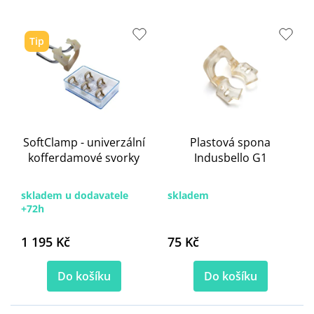
s
p
r
Tip
o
d
u
k
t
ů
SoftClamp - univerzální
Plastová spona
kofferdamové svorky
Indusbello G1
skladem u dodavatele
skladem
+72h
1 195 Kč
75 Kč
Do košíku
Do košíku