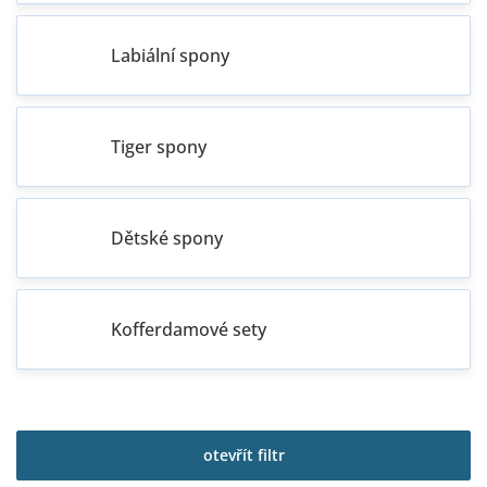
Labiální spony
Tiger spony
Dětské spony
Kofferdamové sety
V
ý
p
otevřít filtr
i