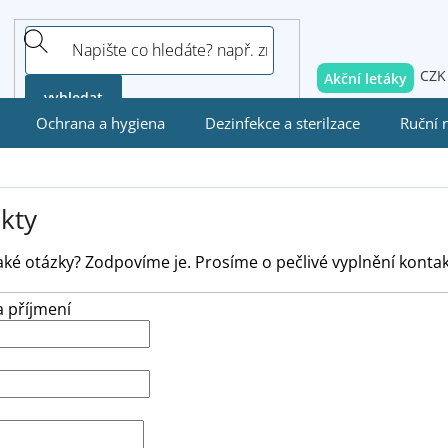
CZK
Akční letáky
vyhledat
Ochrana a hygiena
Dezinfekce a sterilzace
Ruční 
kty
ké otázky? Zodpovíme je. Prosíme o pečlivé vyplnění kontak
 příjmení