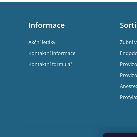
Z
á
p
Informace
Sort
a
t
í
Akční letáky
Zubní 
Kontaktní informace
Endodo
Kontaktní formulář
Provizo
Provizo
Aneste
Profyla