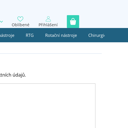
Oblíbené
Přihlášení
nástroje
RTG
Rotační nástroje
Chirurgie
Jedn
tních údajů.