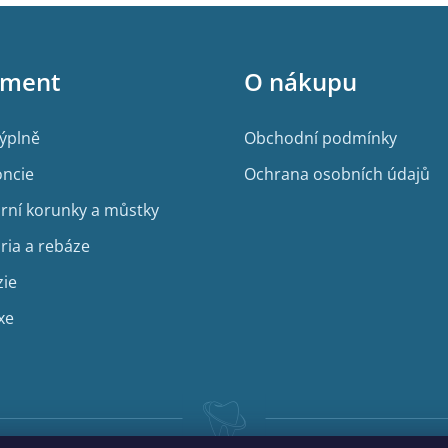
iment
O nákupu
výplně
Obchodní podmínky
ncie
Ochrana osobních údajů
rní korunky a můstky
ria a rebáze
zie
xe