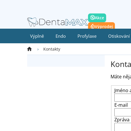
Přejít
na
obsah
Akce
Výprodej
Výplně
Endo
Profylaxe
Otiskování
Domů
Kontakty
P
Konta
o
s
t
Máte něja
r
a
Jméno a
n
n
E-mail
í
p
Zpráva
a
n