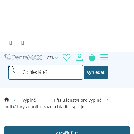
Přejít
na
obsah
CZK
vyhledat
Výplně
Příslušenství pro výplně
Indikátory zubního kazu, chladící spreje
V
ý
p
otevřít filtr