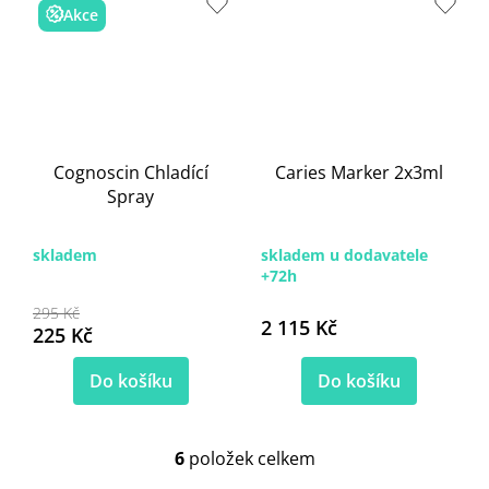
Akce
Cognoscin Chladící
Caries Marker 2x3ml
Spray
skladem
skladem u dodavatele
+72h
295 Kč
2 115 Kč
225 Kč
Do košíku
Do košíku
6
položek celkem
O
v