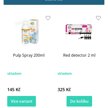
i
s
p
r
o
d
u
k
t
ů
Pulp Spray 200ml
Red detector 2 ml
skladem
skladem
145 Kč
325 Kč
Více variant
Do košíku