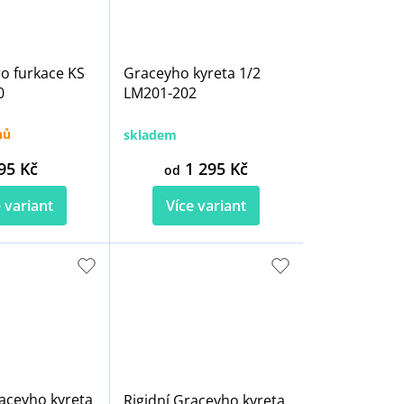
ro furkace KS
Graceyho kyreta 1/2
0
LM201-202
nů
skladem
95 Kč
1 295 Kč
od
 variant
Více variant
raceyho kyreta
Rigidní Graceyho kyreta