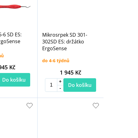
5-6 SD ES:
Mikrosrpek SD 301-
rgoSense
302SD ES: držátko
ErgoSense
nů
do 4-6 týdnů
945 Kč
1 945 Kč
Do košíku
Do košíku