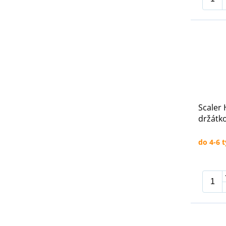
Scaler 
držátk
do 4-6 