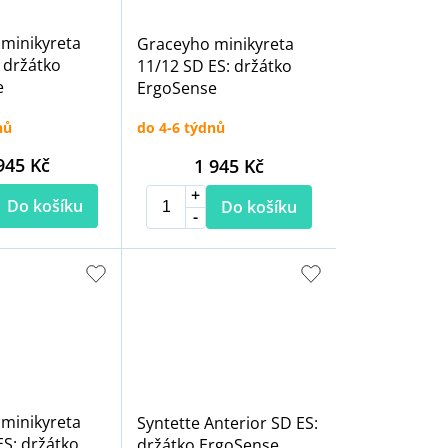
minikyreta
Graceyho minikyreta
 držátko
11/12 SD ES: držátko
e
ErgoSense
nů
do 4-6 týdnů
945 Kč
1 945 Kč
Do košíku
Do košíku
minikyreta
Syntette Anterior SD ES:
ES: držátko
držátko ErgoSense