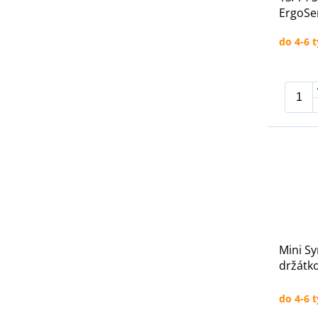
ErgoSe
do 4-6 
Mini Sy
držátk
do 4-6 