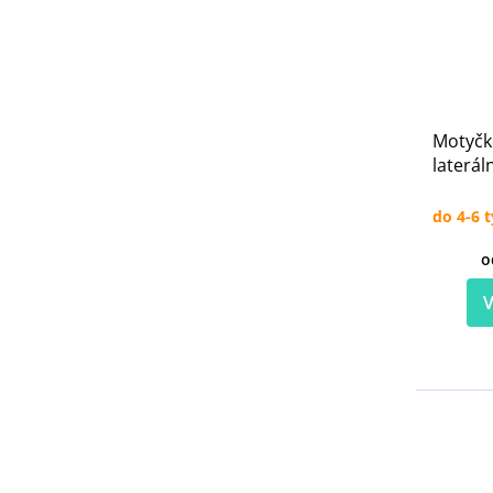
Motyčk
laterál
do 4-6 
o
V