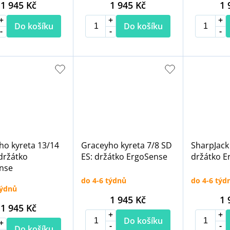
1 945 Kč
1 945 Kč
1 
Do košíku
Do košíku
ho kyreta 13/14
Graceyho kyreta 7/8 SD
SharpJack
držátko
ES: držátko ErgoSense
držátko E
nse
do 4-6 týdnů
do 4-6 týd
týdnů
1 945 Kč
1 
1 945 Kč
Do košíku
Do košíku