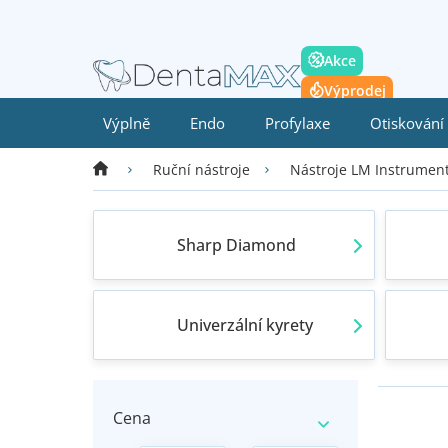
Přejít
na
obsah
Akce
Výprodej
Výplně
Endo
Profylaxe
Otiskování
Domů
Ruční nástroje
Nástroje LM Instrumen
Sharp Diamond
Univerzální kyrety
P
V
o
ý
Cena
s
p