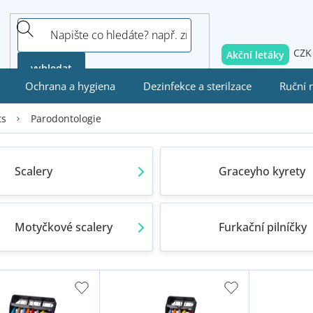
CZK
Akční letáky
vyhledat
Ochrana a hygiena
Dezinfekce a sterilzace
Ruční 
Parodontologie
ts
Scalery
Graceyho kyrety
Motyčkové scalery
Furkační pilníčky