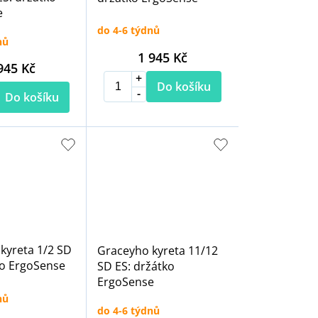
e
do 4-6 týdnů
nů
1 945 Kč
945 Kč
Do košíku
Do košíku
kyreta 1/2 SD
Graceyho kyreta 11/12
ko ErgoSense
SD ES: držátko
ErgoSense
nů
do 4-6 týdnů