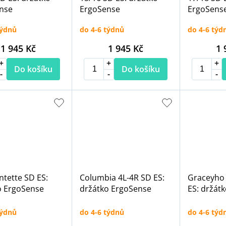
nse
ErgoSense
ErgoSens
týdnů
do 4-6 týdnů
do 4-6 týd
1 945 Kč
1 945 Kč
1 
Do košíku
Do košíku
ntette SD ES:
Columbia 4L-4R SD ES:
Graceyho 
o ErgoSense
držátko ErgoSense
ES: držát
týdnů
do 4-6 týdnů
do 4-6 týd