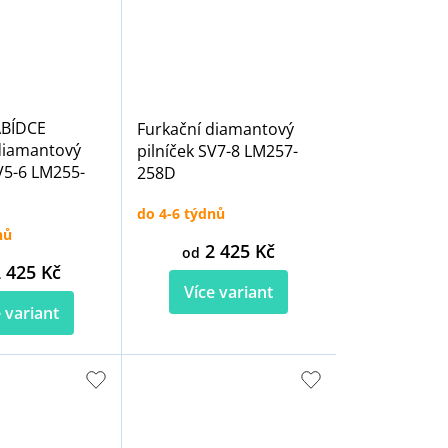
ABÍDCE
Furkační diamantový
diamantový
pilníček SV7-8 LM257-
SV5-6 LM255-
258D
do 4-6 týdnů
nů
2 425 Kč
od
 425 Kč
Více variant
 variant