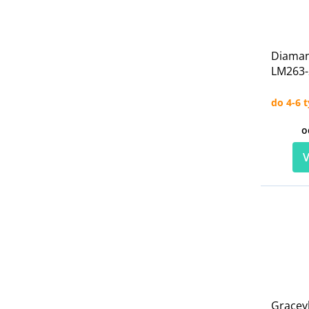
Diaman
LM263
do 4-6 
o
V
Gracey