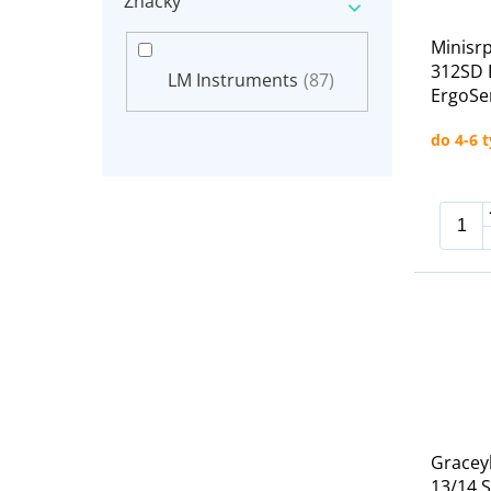
Značky
Minisr
312SD 
LM Instruments
(87)
ErgoSe
do 4-6 
Gracey
13/14 S