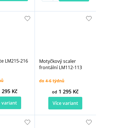
te LM215-216
Motyčkový scaler
frontální LM112-113
nů
do 4-6 týdnů
 295 Kč
1 295 Kč
od
 variant
Více variant