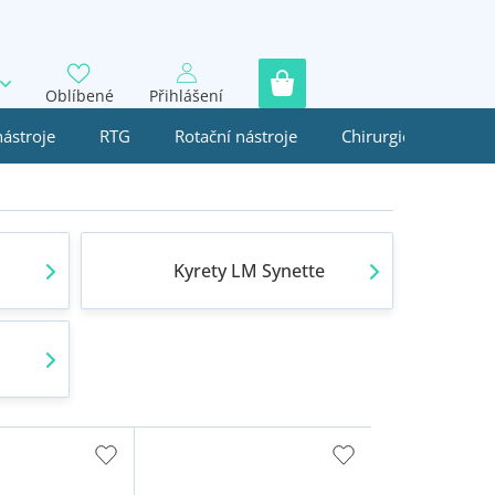
Oblíbené
Přihlášení
nástroje
RTG
Rotační nástroje
Chirurgie
Jedn
Kyrety LM Synette