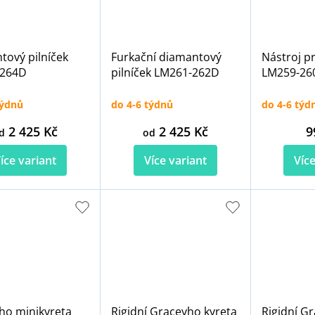
tový pilníček
Furkační diamantový
Nástroj p
-264D
pilníček LM261-262D
LM259-26
týdnů
do 4-6 týdnů
do 4-6 týd
2 425 Kč
2 425 Kč
9
d
od
íce variant
Více variant
Více
ho minikyreta
Rigidní Graceyho kyreta
Rigidní G