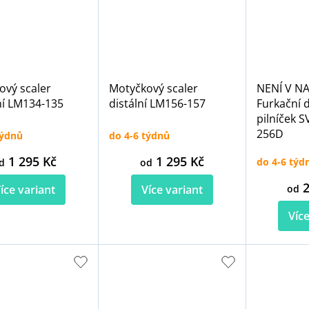
ový scaler
Motyčkový scaler
NENÍ V N
ní LM134-135
distální LM156-157
Furkační 
pilníček 
256D
týdnů
do 4-6 týdnů
1 295 Kč
1 295 Kč
do 4-6 týd
d
od
2
íce variant
Více variant
od
Více