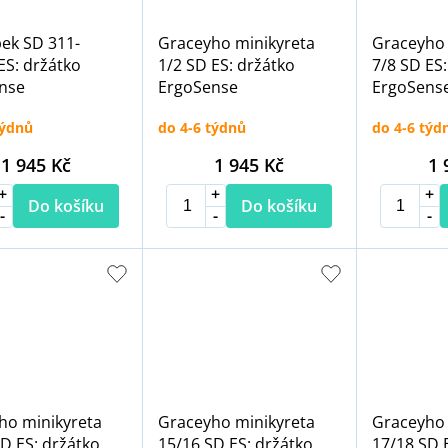
pek SD 311-
Graceyho minikyreta
Graceyho 
ES: držátko
1/2 SD ES: držátko
7/8 SD ES:
nse
ErgoSense
ErgoSens
týdnů
do 4-6 týdnů
do 4-6 týd
1 945 Kč
1 945 Kč
1 
Do košíku
Do košíku
ho minikyreta
Graceyho minikyreta
Graceyho 
D ES: držátko
15/16 SD ES: držátko
17/18 SD 