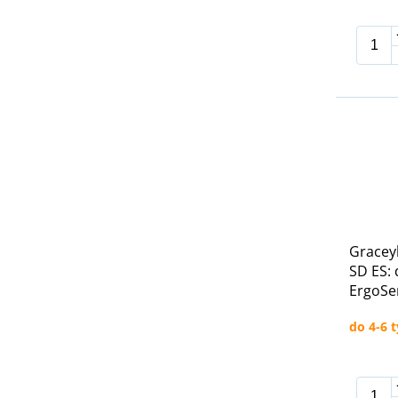
Gracey
SD ES: 
ErgoSe
do 4-6 