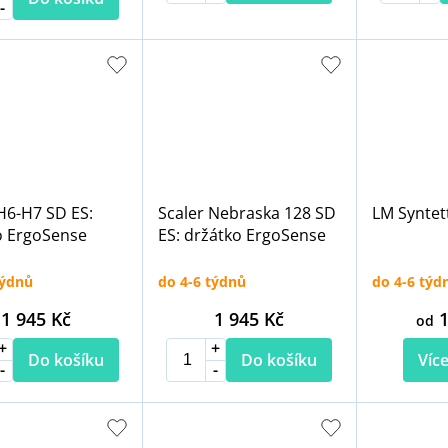
H6-H7 SD ES:
Scaler Nebraska 128 SD
LM Syntet
o ErgoSense
ES: držátko ErgoSense
týdnů
do 4-6 týdnů
do 4-6 týd
1 945 Kč
1 945 Kč
1
od
Do košíku
Do košíku
Více