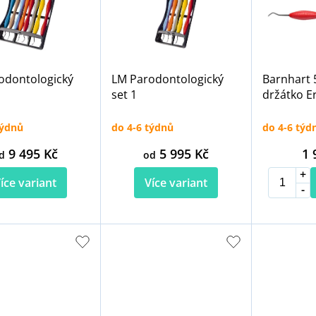
odontologický
LM Parodontologický
Barnhart 
set 1
držátko E
týdnů
do 4-6 týdnů
do 4-6 týd
9 495 Kč
5 995 Kč
1 
d
od
íce variant
Více variant