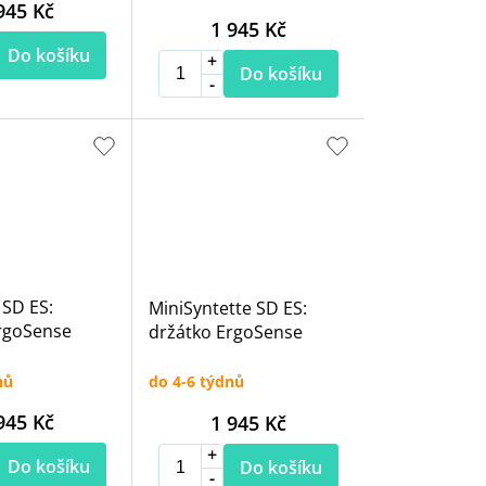
945 Kč
1 945 Kč
Do košíku
Do košíku
 SD ES:
MiniSyntette SD ES:
rgoSense
držátko ErgoSense
nů
do 4-6 týdnů
945 Kč
1 945 Kč
Do košíku
Do košíku