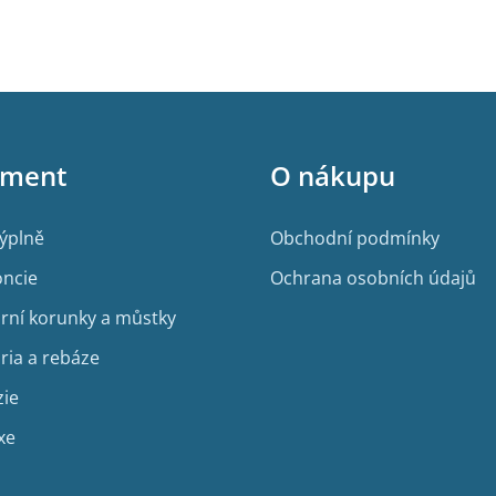
O
v
l
á
d
a
c
í
iment
O nákupu
p
r
v
výplně
Obchodní podmínky
k
y
ncie
Ochrana osobních údajů
v
ý
rní korunky a můstky
p
i
ria a rebáze
s
u
zie
xe