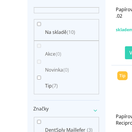
r
n
o
Papíro
í
d
.02
p
u
a
k
n
sklade
t
Na skladě
(10)
e
ů
l
V
Akce
(0)
Novinka
(0)
Tip
Tip
(7)
Značky
Papíro
Recipro
DentSply Maillefer
(3)