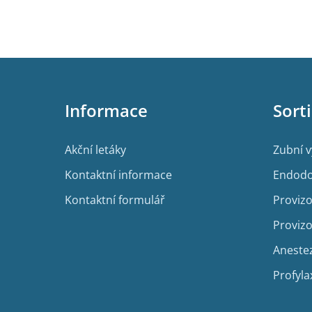
Z
á
p
Informace
Sort
a
t
í
Akční letáky
Zubní 
Kontaktní informace
Endodo
Kontaktní formulář
Provizo
Provizo
Aneste
Profyla