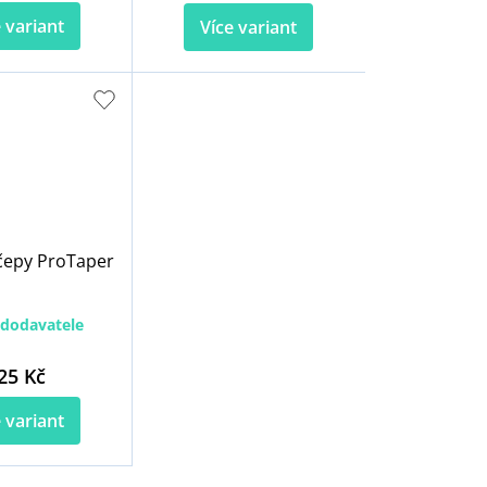
 variant
Více variant
čepy ProTaper
dodavatele
25 Kč
 variant