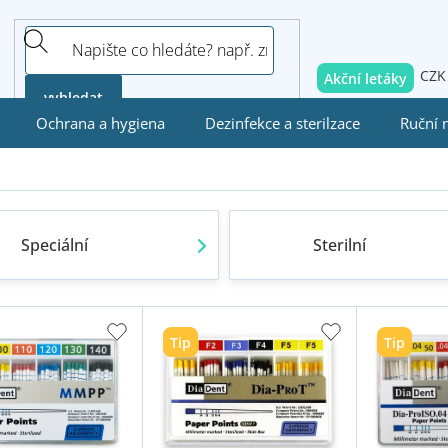
CZK
Akční letáky
vyhledat
Ochrana a hygiena
Dezinfekce a sterilzace
Ruční 
Speciální
Sterilní
Tip
Tip