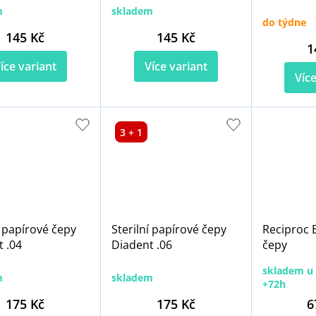
m
skladem
do týdne
145 Kč
145 Kč
1
íce variant
Více variant
Více
3 + 1
í papírové čepy
Sterilní papírové čepy
Reciproc 
 .04
Diadent .06
čepy
skladem u 
m
skladem
+72h
175 Kč
175 Kč
6