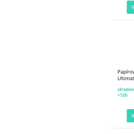
V
Papíro
Ultima
skladem
+72h
V