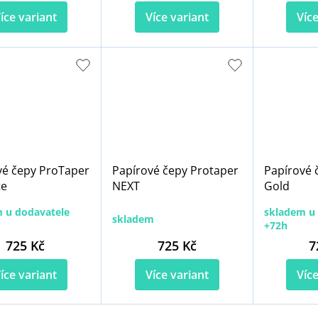
íce variant
Více variant
Více
vé čepy ProTaper
Papírové čepy Protaper
Papírové 
te
NEXT
Gold
 u dodavatele
skladem u 
skladem
+72h
725 Kč
725 Kč
7
íce variant
Více variant
Více