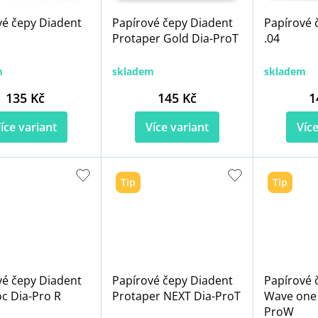
vé čepy Diadent
Papírové čepy Diadent
Papírové 
Protaper Gold Dia-ProT
.04
m
skladem
skladem
135 Kč
145 Kč
1
íce variant
Více variant
Více
Tip
Tip
vé čepy Diadent
Papírové čepy Diadent
Papírové 
c Dia-Pro R
Protaper NEXT Dia-ProT
Wave one 
ProW