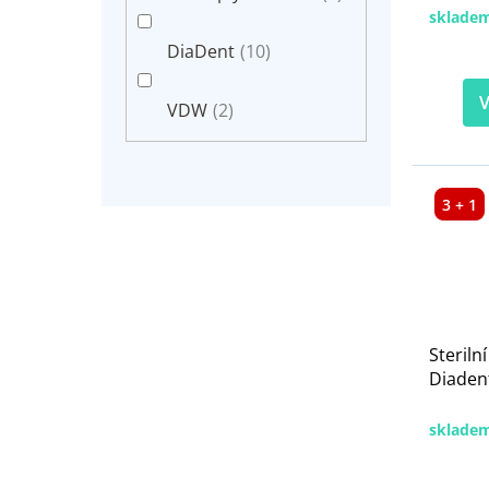
sklade
DiaDent
(10)
V
VDW
(2)
3 + 1
Steriln
Diadent
sklade