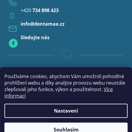
Anestezie
+420
734 898 423
Profylaxe
info
@
dentamax.cz
Sledujte nás
Používáme cookies, abychom Vám umožnili pohodlné
prohlížení webu a díky analýze provozu webu neustále
zlepšovali jeho funkce, výkon a použitelnost.
Více
informací
Nastavení
|
Vytvořil Shoptet
mime digital
Souhlasím
Copyright 2026
DentaMax.cz
. Všechna práva vyhrazena.