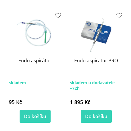
s
p
r
o
d
u
k
t
ů
Endo aspirátor
Endo aspirator PRO
skladem
skladem u dodavatele
+72h
95 Kč
1 895 Kč
Do košíku
Do košíku