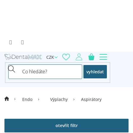
Přejít
na
obsah
CZK
vyhledat
Endo
Výplachy
Aspirátory
V
ý
p
otevřít filtr
i