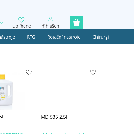
Oblíbené
Přihlášení
nástroje
RTG
Rotační nástroje
Chirurgie
Jedn
5l
MD 535 2,5l