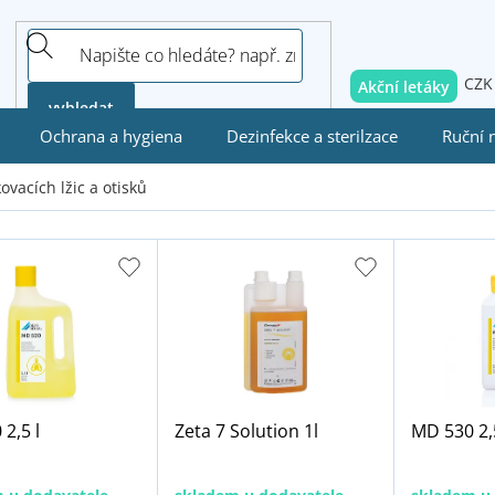
CZK
Akční letáky
vyhledat
Ochrana a hygiena
Dezinfekce a sterilzace
Ruční 
ovacích lžic a otisků
2,5 l
Zeta 7 Solution 1l
MD 530 2,