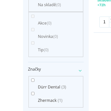
skladem
n
t
Na skladě
(0)
+72h
e
ů
l
Akce
(0)
Novinka
(0)
Tip
(0)
Značky
Dürr Dental
(3)
Zhermack
(1)