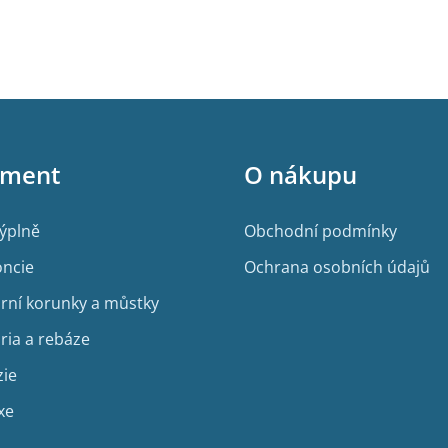
i
s
u
iment
O nákupu
výplně
Obchodní podmínky
ncie
Ochrana osobních údajů
rní korunky a můstky
ria a rebáze
zie
xe