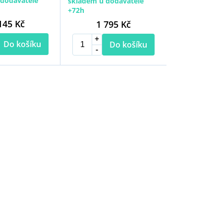
dodavatele
skladem u dodavatele
+72h
145 Kč
1 795 Kč
Do košíku
Do košíku