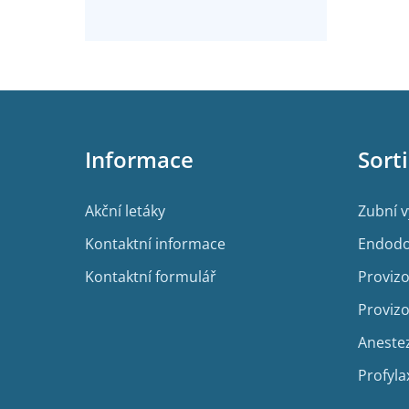
Z
á
p
Informace
Sort
a
t
í
Akční letáky
Zubní 
Kontaktní informace
Endodo
Kontaktní formulář
Provizo
Provizo
Aneste
Profyla