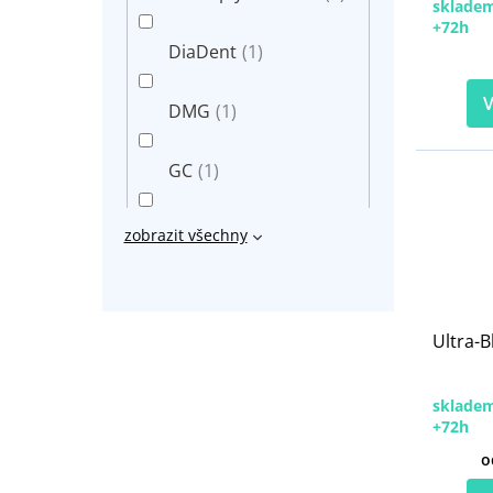
skladem
+72h
DiaDent
(1)
V
DMG
(1)
GC
(1)
KERR
(1)
zobrazit všechny
MetaBiomed
(1)
Ultra-B
Pentron
(1)
skladem
Ultradent
(1)
+72h
o
VOCO
(1)