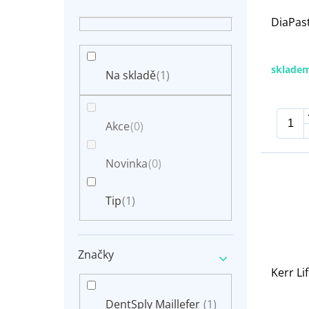
r
n
o
DiaPas
í
d
p
u
a
k
n
sklade
t
Na skladě
(1)
e
ů
l
Akce
(0)
Novinka
(0)
Tip
(1)
Značky
Kerr Li
DentSply Maillefer
(1)