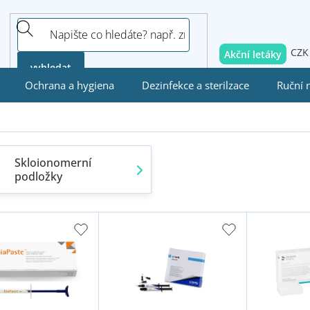
CZK
Akční letáky
vyhledat
Ochrana a hygiena
Dezinfekce a sterilzace
Ruční 
Skloionomerní
podložky