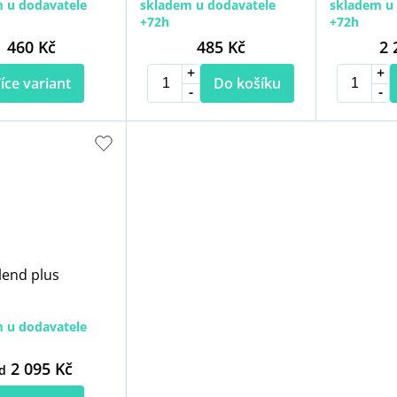
 u dodavatele
skladem u dodavatele
skladem u 
+72h
+72h
460 Kč
485 Kč
2 
íce variant
Do košíku
lend plus
 u dodavatele
2 095 Kč
d