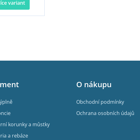
íce variant
O
v
l
á
d
a
c
í
p
r
iment
O nákupu
v
k
y
v
výplně
Obchodní podmínky
ý
p
ncie
Ochrana osobních údajů
i
rní korunky a můstky
s
u
ria a rebáze