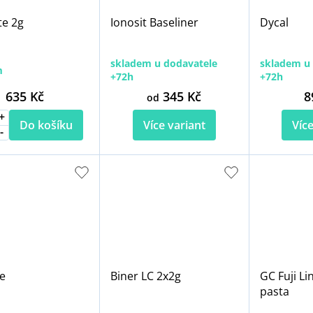
te 2g
Ionosit Baseliner
Dycal
skladem u dodavatele
skladem u 
m
+72h
+72h
635 Kč
345 Kč
8
od
Do košíku
Více variant
Více
fe
Biner LC 2x2g
GC Fuji Li
pasta