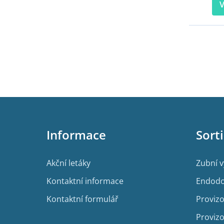
V
Z
á
p
Informace
Sort
a
t
í
Akční letáky
Zubní 
Kontaktní informace
Endodo
Kontaktní formulář
Provizo
Provizo