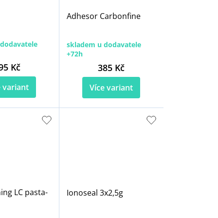
Adhesor Carbonfine
dodavatele
skladem u dodavatele
+72h
95 Kč
385 Kč
 variant
Více variant
ning LC pasta-
Ionoseal 3x2,5g