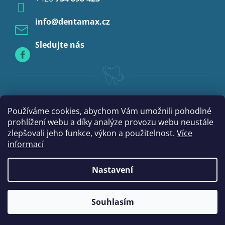
Profylaxe
info
@
dentamax.cz
Sledujte nás
Používáme cookies, abychom Vám umožnili pohodlné
prohlížení webu a díky analýze provozu webu neustále
zlepšovali jeho funkce, výkon a použitelnost.
Více
informací
Nastavení
|
Vytvořil Shoptet
mime digital
Souhlasím
Copyright 2026
DentaMax.cz
. Všechna práva vyhrazena.