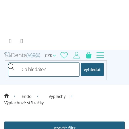
Přejít
na
obsah
CZK
vyhledat
Endo
Výplachy
Výplachové stříkačky
V
ý
p
otevřít filtr