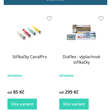
i
s
p
r
o
d
u
k
t
ů
Stříkačky CanalPro
DiaFlex - výplachové
stříkačky
skladem
skladem
85 Kč
299 Kč
od
od
Více variant
Více variant