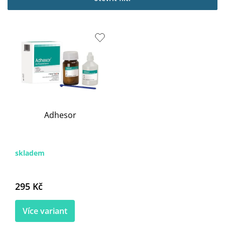
i
s
p
r
o
d
u
k
t
ů
Adhesor
skladem
295 Kč
Více variant