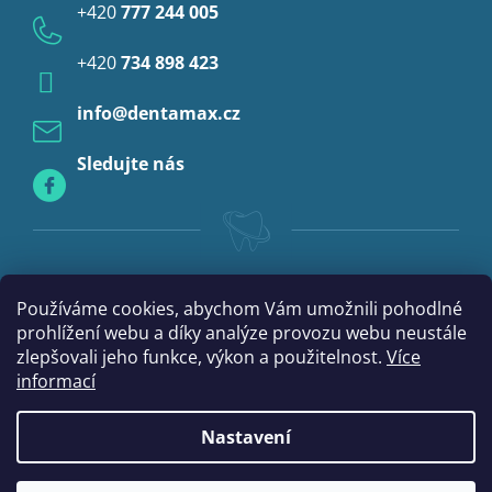
+420
777 244 005
Anestezie
+420
734 898 423
Profylaxe
info
@
dentamax.cz
Sledujte nás
Používáme cookies, abychom Vám umožnili pohodlné
prohlížení webu a díky analýze provozu webu neustále
zlepšovali jeho funkce, výkon a použitelnost.
Více
informací
Nastavení
|
Vytvořil Shoptet
mime digital