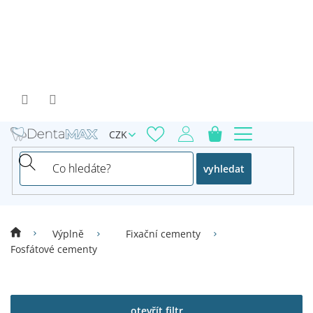
Přejít
na
obsah
CZK
vyhledat
Výplně
Fixační cementy
Fosfátové cementy
V
ý
p
otevřít filtr