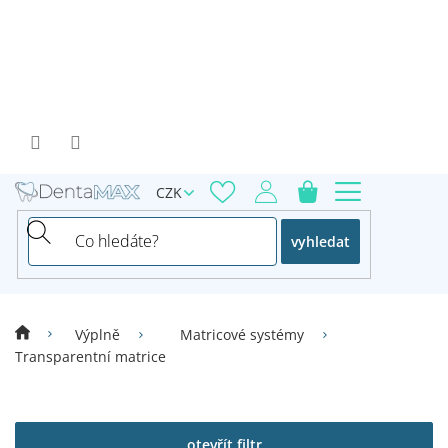
Přejít
na
obsah
CZK
vyhledat
Výplně
Matricové systémy
Transparentní matrice
V
ý
p
otevřít filtr