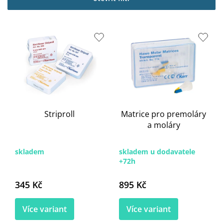
i
s
p
r
o
d
u
k
t
ů
Striproll
Matrice pro premoláry
a moláry
skladem
skladem u dodavatele
+72h
345 Kč
895 Kč
Více variant
Více variant