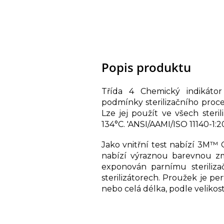
Popis produktu
Třída 4 Chemický indikáto
podmínky sterilizačního proces
Lze jej použít ve všech steri
134°C. 'ANSI/AAMI/ISO 11140-1:
Jako vnitřní test nabízí 3M™ 
nabízí výraznou barevnou zm
exponován parnímu steriliza
sterilizátorech. Proužek je pe
nebo celá délka, podle velikost