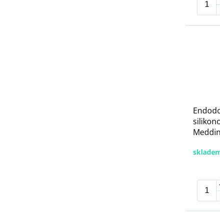
Endodo
silikon
Meddins
sklade