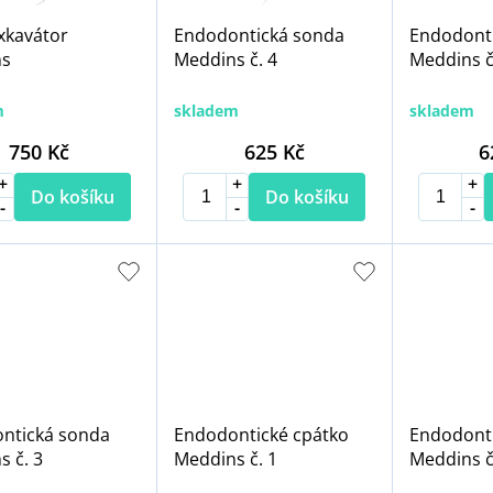
xkavátor
Endodontická sonda
Endodont
ns
Meddins č. 4
Meddins č
m
skladem
skladem
750 Kč
625 Kč
6
Do košíku
Do košíku
ntická sonda
Endodontické cpátko
Endodonti
 č. 3
Meddins č. 1
Meddins č