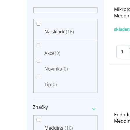
r
n
o
Mikroe
í
d
Meddi
p
u
a
k
n
sklade
t
Na skladě
(16)
e
ů
l
Akce
(0)
Novinka
(0)
Tip
(0)
Značky
Endodo
Meddins
Meddins
(16)