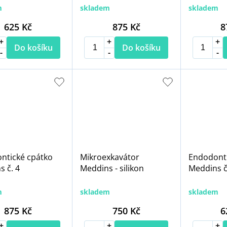
m
skladem
skladem
625 Kč
875 Kč
8
Do košíku
Do košíku
ntické cpátko
Mikroexkavátor
Endodont
 č. 4
Meddins - silikon
Meddins č.
m
skladem
skladem
875 Kč
750 Kč
6