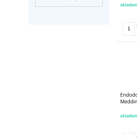
sklade
Endodo
Meddins
sklade