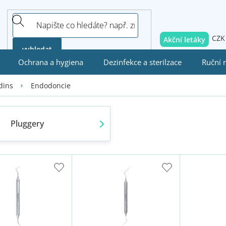
CZK
Akční letáky
vyhledat
Ochrana a hygiena
Dezinfekce a sterilzace
Ruční 
Endodoncie
dins
Pluggery