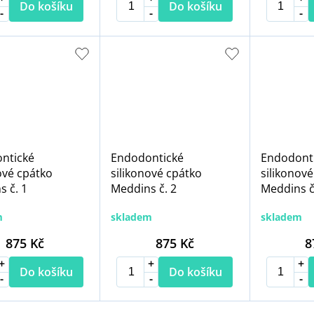
Do košíku
Do košíku
ntické
Endodontické
Endodont
ové cpátko
silikonové cpátko
silikonové
 č. 1
Meddins č. 2
Meddins č
m
skladem
skladem
875 Kč
875 Kč
8
Do košíku
Do košíku