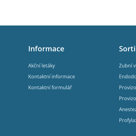
Z
á
p
Informace
Sort
a
t
í
Akční letáky
Zubní 
Kontaktní informace
Endodo
Kontaktní formulář
Provizo
Provizo
Aneste
Profyla