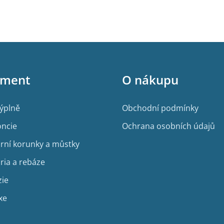
O
v
l
á
d
a
c
í
iment
O nákupu
p
r
v
výplně
Obchodní podmínky
k
y
ncie
Ochrana osobních údajů
v
ý
rní korunky a můstky
p
i
ria a rebáze
s
u
zie
xe