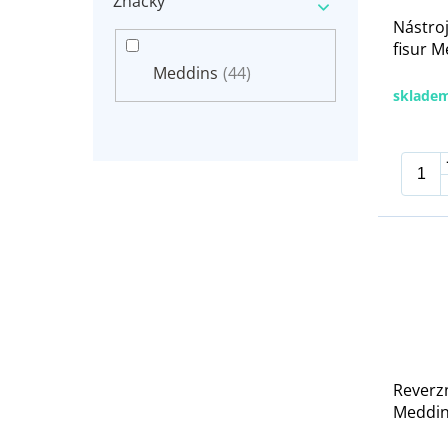
Značky
Nástro
fisur M
Meddins
(44)
sklade
Reverzn
Meddin