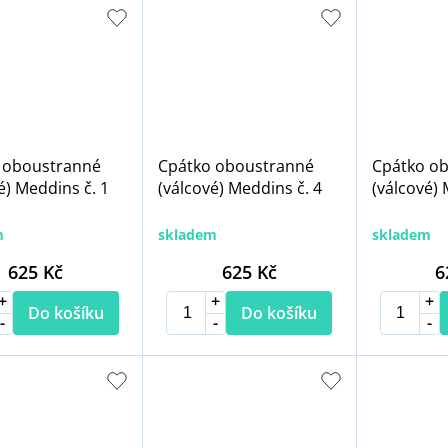
 oboustranné
Cpátko oboustranné
Cpátko o
é) Meddins č. 1
(válcové) Meddins č. 4
(válcové) 
m
skladem
skladem
625 Kč
625 Kč
6
Do košíku
Do košíku