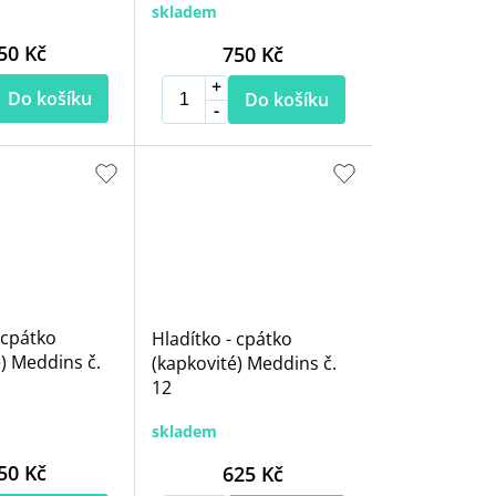
skladem
50 Kč
750 Kč
Do košíku
Do košíku
 cpátko
Hladítko - cpátko
) Meddins č.
(kapkovité) Meddins č.
12
skladem
50 Kč
625 Kč