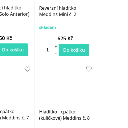
í hladítko
Reverzní hladítko
Solo Anterior)
Meddins Mini č. 2
skladem
50 Kč
625 Kč
Do košíku
Do košíku
 cpátko
Hladítko - cpátko
) Meddins č. 7
(kuličkové) Meddins č. 8