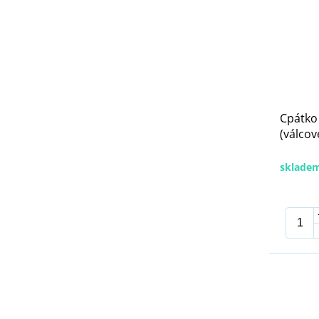
Cpátko
(válcov
sklade