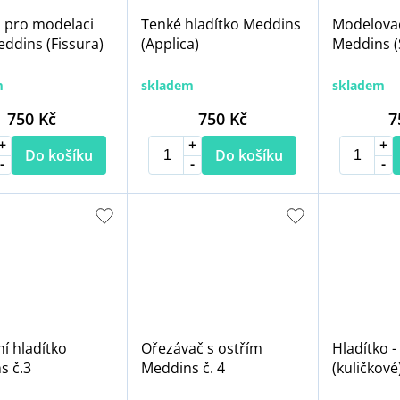
j pro modelaci
Tenké hladítko Meddins
Modelovac
eddins (Fissura)
(Applica)
Meddins (
m
skladem
skladem
750 Kč
750 Kč
7
Do košíku
Do košíku
í hladítko
Ořezávač s ostřím
Hladítko -
s č.3
Meddins č. 4
(kuličkové