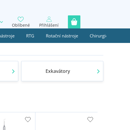
Oblíbené
Přihlášení
nástroje
RTG
Rotační nástroje
Chirurgie
Jedn
Exkavátory