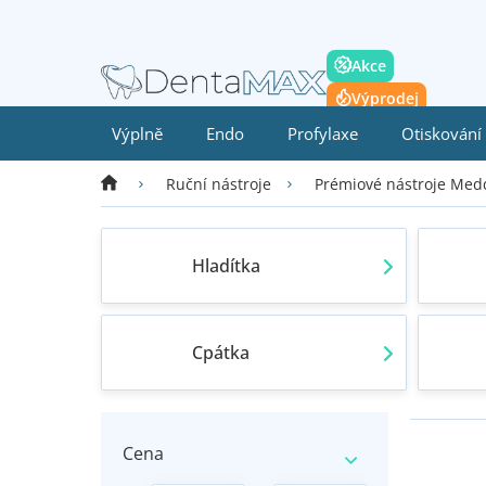
Přejít
na
obsah
Akce
Výprodej
Výplně
Endo
Profylaxe
Otiskování
Domů
Ruční nástroje
Prémiové nástroje Med
Hladítka
Cpátka
P
V
o
ý
Cena
s
p