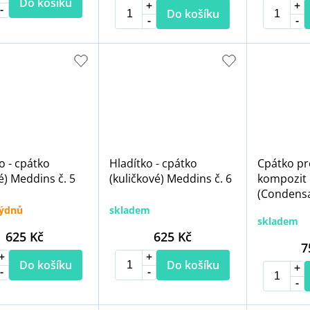
Do košíku
Do košíku
o - cpátko
Hladítko - cpátko
Cpátko pr
é) Meddins č. 5
(kuličkové) Meddins č. 6
kompozit 
(Condens
týdnů
skladem
skladem
625 Kč
625 Kč
7
Do košíku
Do košíku