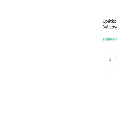
Cpátko
(válcov
sklade