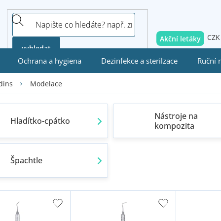
CZK
Akční letáky
vyhledat
Ochrana a hygiena
Dezinfekce a sterilzace
Ruční 
Modelace
dins
Nástroje na
Hladítko-cpátko
kompozita
Špachtle