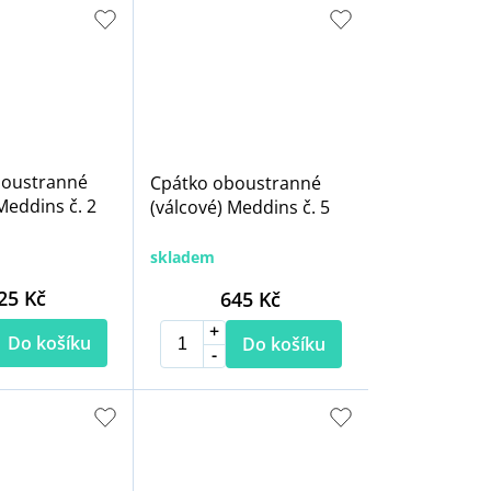
boustranné
Cpátko oboustranné
Meddins č. 2
(válcové) Meddins č. 5
skladem
25 Kč
645 Kč
Do košíku
Do košíku