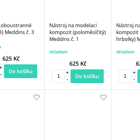
 oboustranné
Nástroj na modelaci
Nástroj n
é) Meddins č. 3
kompozit (poloměsíčitý)
kompozit 
Meddins č. 1
hrbolky) M
m
skladem
skladem
625 Kč
625 Kč
6
Do košíku
Do košíku