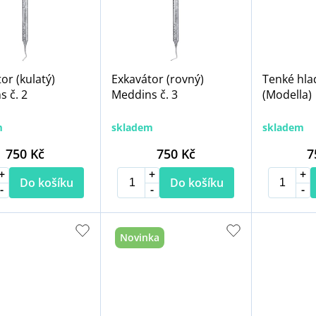
or (kulatý)
Exkavátor (rovný)
Tenké hla
 č. 2
Meddins č. 3
(Modella)
m
skladem
skladem
750 Kč
750 Kč
7
Do košíku
Do košíku
Novinka