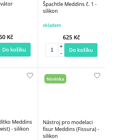
vátor
Špachtle Meddins č. 1 -
silikon
skladem
50 Kč
625 Kč
Do košíku
Do košíku
Novinka
dítko Meddins
Nástroj pro modelaci
ist) - silikon
fisur Meddins (Fissura) -
silikon