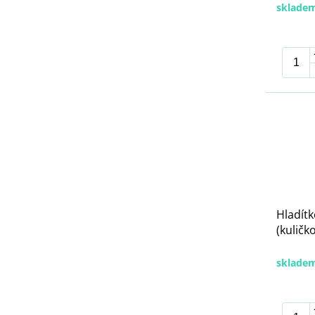
sklade
Hladítk
(kuličk
sklade