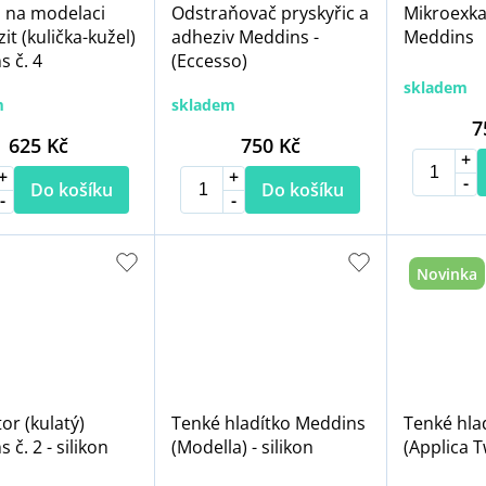
j na modelaci
Odstraňovač pryskyřic a
Mikroexka
t (kulička-kužel)
adheziv Meddins -
Meddins
 č. 4
(Eccesso)
skladem
m
skladem
7
625 Kč
750 Kč
Do košíku
Do košíku
Novinka
or (kulatý)
Tenké hladítko Meddins
Tenké hla
 č. 2 - silikon
(Modella) - silikon
(Applica Tw