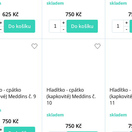
m
skladem
skladem
625 Kč
750 Kč
7
Do košíku
Do košíku
o - cpátko
Hladítko - cpátko
Hladítko -
ové) Meddins č. 9
(kapkovité) Meddins č.
(kapkovité
10
11
m
skladem
skladem
750 Kč
750 Kč
7