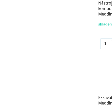
Nástro
kompozi
Meddins
sklade
Exkavát
Meddins