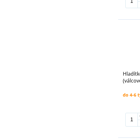
Hladítk
(válcov
do 4-6 