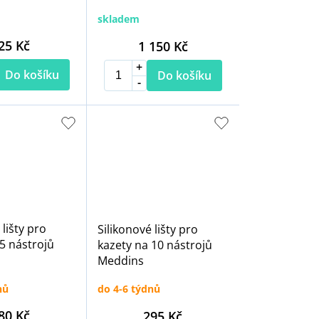
skladem
25 Kč
1 150 Kč
Do košíku
Do košíku
 lišty pro
Silikonové lišty pro
5 nástrojů
kazety na 10 nástrojů
Meddins
nů
do 4-6 týdnů
80 Kč
295 Kč