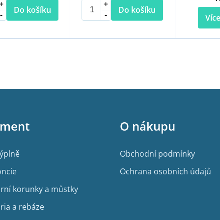
Do košíku
Do košíku
Více
O
v
l
á
d
a
c
í
iment
O nákupu
p
r
v
výplně
Obchodní podmínky
k
y
ncie
Ochrana osobních údajů
v
ý
rní korunky a můstky
p
i
ria a rebáze
s
u