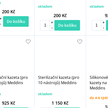
m
skladem
skladem
200 Kč
200 Kč
9
Do košíku
Do košíku
zační kazeta (pro
Sterilizační kazeta (pro
Silikonové
rojů) Meddins
10 nástrojů) Meddins
kazety na 
Meddins
m
skladem
do 4-6 týd
925 Kč
1 150 Kč
1