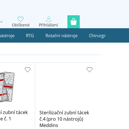
Oblíbené
Přihlášení
nástroje
RTG
Rotační nástroje
Chirurgie
Jedn
ní zubní tácek
Sterilizační zubní tácek
e č. 1
č.4 (pro 10 nástrojů)
Meddins