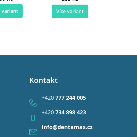
 variant
Více variant
Kontakt
+420
777 244 005
+420
734 898 423
info
@
dentamax.cz