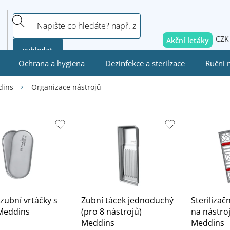
CZK
Akční letáky
vyhledat
Ochrana a hygiena
Dezinfekce a sterilzace
Ruční 
Organizace nástrojů
dins
zubní vrtáčky s
Zubní tácek jednoduchý
Sterilizač
Meddins
(pro 8 nástrojů)
na nástroj
Meddins
Meddins