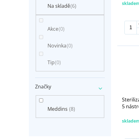
n
sklade
t
Na skladě
(6)
e
ů
l
Akce
(0)
Novinka
(0)
Tip
(0)
Značky
Sterili
5 nást
Meddins
(8)
sklade