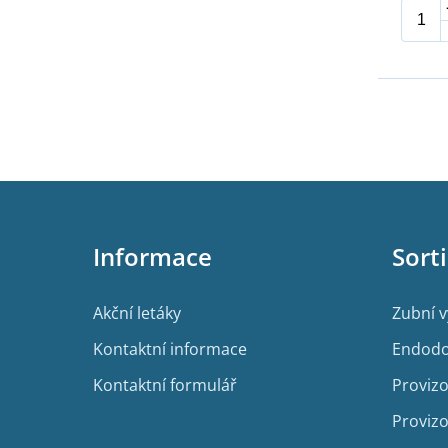
Z
á
p
Informace
Sort
a
t
í
Akční letáky
Zubní 
Kontaktní informace
Endodo
Kontaktní formulář
Provizo
Provizo