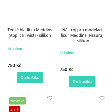
Tenké hladítko Meddins
Nástroj pro modelaci
(Applica Twist) - silikon
fisur Meddins (Fissura)
- silikon
skladem
skladem
750 Kč
750 Kč
Do košíku
Do košíku
Novinka
4 + 1