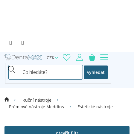
Přejít
na
obsah
CZK
vyhledat
Ruční nástroje
Prémiové nástroje Meddins
Estetické nástroje
V
ý
p
otevřít filtr