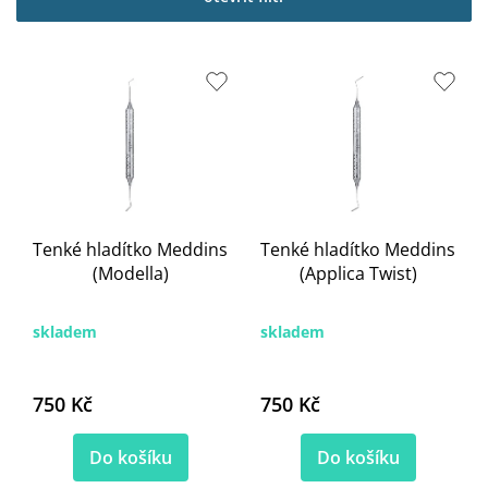
i
s
p
r
o
d
u
k
t
ů
Tenké hladítko Meddins
Tenké hladítko Meddins
(Modella)
(Applica Twist)
skladem
skladem
750 Kč
750 Kč
Do košíku
Do košíku