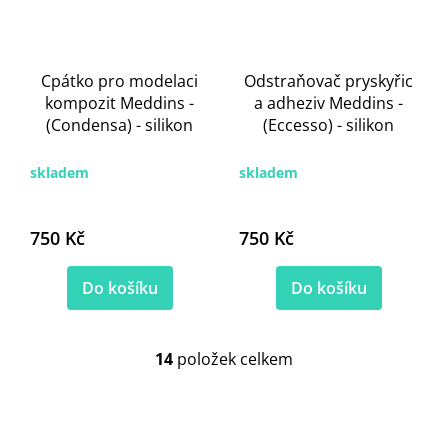
Cpátko pro modelaci
Odstraňovač pryskyřic
kompozit Meddins -
a adheziv Meddins -
(Condensa) - silikon
(Eccesso) - silikon
skladem
skladem
750 Kč
750 Kč
Do košíku
Do košíku
14
položek celkem
O
v
l
á
d