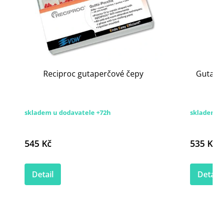
Reciproc gutaperčové čepy
Gutap
skladem u dodavatele +72h
skladem
545 Kč
535 Kč
Detail
Detail