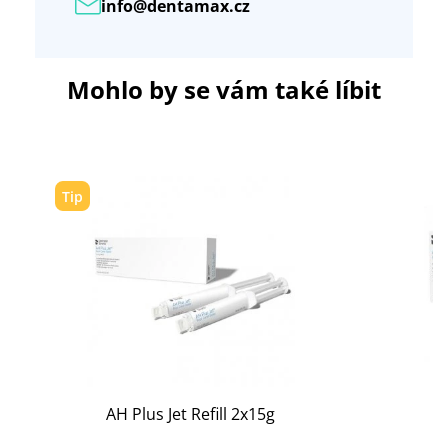
info@dentamax.cz
Mohlo by se vám také líbit
Tip
AH Plus Jet Refill 2x15g
A