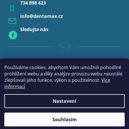
734 898 423
Profylaxe
info
@
dentamax.cz
Sledujte nás
Používáme cookies, abychom Vám umožnili pohodlné
prohlížení webu a díky analýze provozu webu neustále
zlepšovali jeho funkce, výkon a použitelnost.
Více
informací
Nastavení
Vytvořil Shoptet
Souhlasím
Copyright 2026
DentaMax.cz
. Všechna práva vyhrazena.