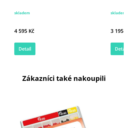
skladem
skladem 
4 595 Kč
3 195 K
Detail
Detail
Zákazníci také nakoupili