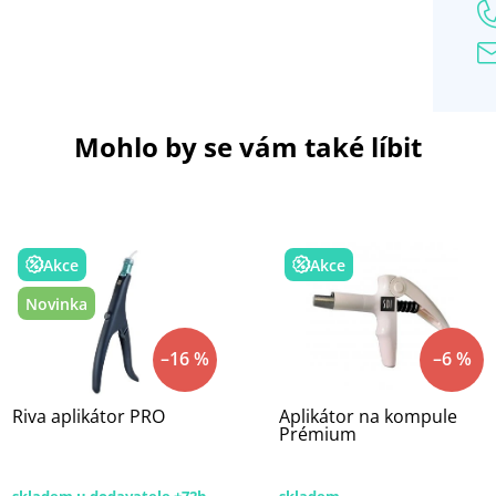
Mohlo by se vám také líbit
Akce
Akce
Novinka
–16 %
–6 %
Riva aplikátor PRO
Aplikátor na kompule
Prémium
skladem u dodavatele +72h
skladem