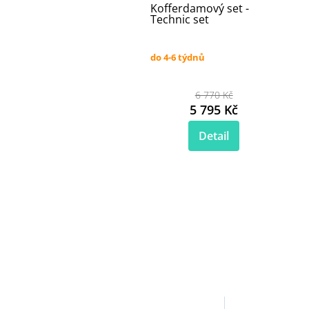
Kofferdamový set -
Technic set
do 4-6 týdnů
6 770 Kč
5 795 Kč
Detail