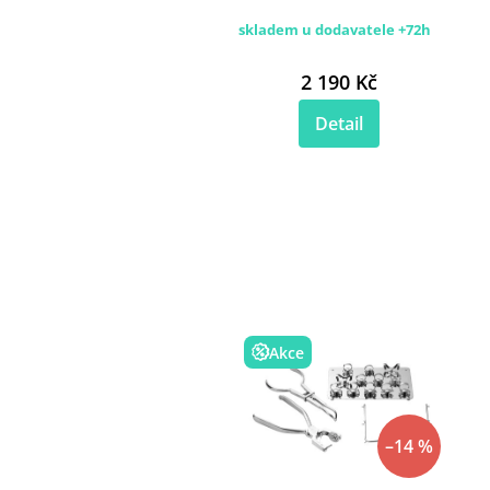
skladem u dodavatele +72h
2 190 Kč
Detail
Akce
–14 %