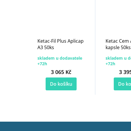
Ketac-Fil Plus Aplicap
Ketac Cem 
A3 50ks
kapsle 50ks
skladem u dodavatele
skladem u d
+72h
+72h
3 065 Kč
3 39
Do košíku
Do ko
Z
á