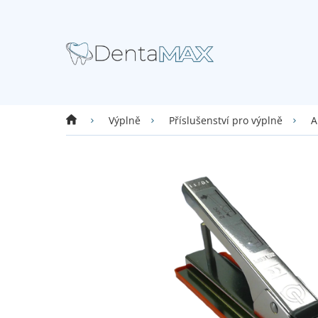
Přejít
na
obsah
Domů
Výplně
Příslušenství pro výplně
A