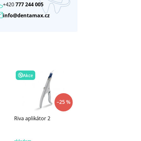
+420
777 244 005
info@dentamax.cz
Akce
–25 %
Riva aplikátor 2
skladem