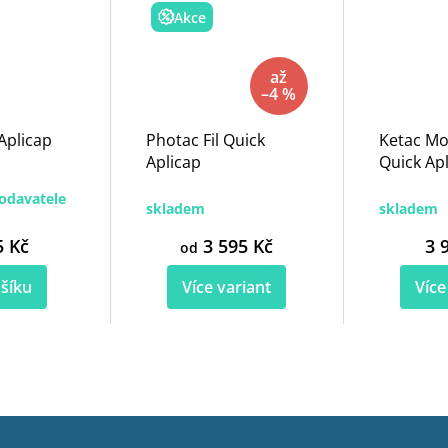
Akce
až
–4 %
Aplicap
Photac Fil Quick
Ketac Mol
Aplicap
Quick Ap
odavatele
skladem
skladem
5 Kč
3 595 Kč
3 
od
šíku
Více variant
Více