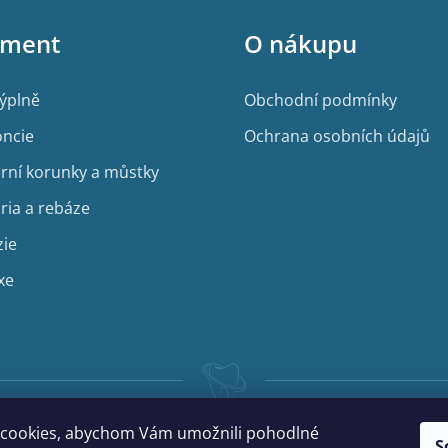
iment
O nákupu
výplně
Obchodní podmínky
ncie
Ochrana osobních údajů
rní korunky a můstky
ria a rebáze
zie
xe
cookies, abychom Vám umožnili pohodlné
S