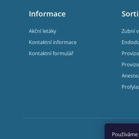
p
Informace
Sort
a
t
í
Akční letáky
Zubní 
Kontaktní informace
Endodo
Kontaktní formulář
Provizo
Provizo
Aneste
Profyla
Používáme 