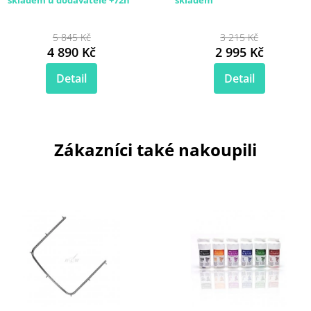
5 845 Kč
3 215 Kč
4 890 Kč
2 995 Kč
Detail
Detail
Zákazníci také nakoupili