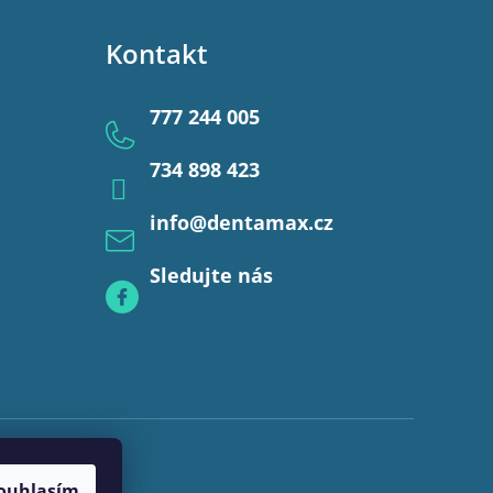
Kontakt
777 244 005
734 898 423
info
@
dentamax.cz
Sledujte nás
ouhlasím