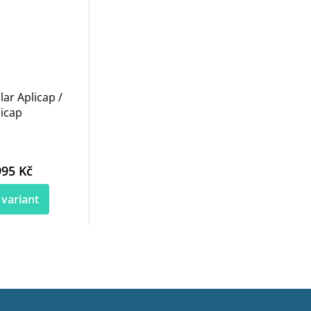
ar Aplicap /
licap
995 Kč
 variant