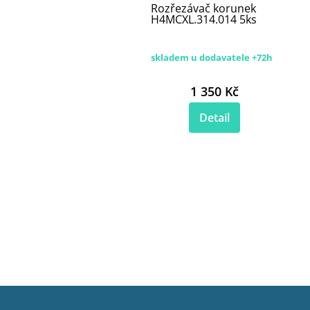
Rozřezávač korunek
H4MCXL.314.014 5ks
skladem u dodavatele +72h
1 350 Kč
Detail
Z
á