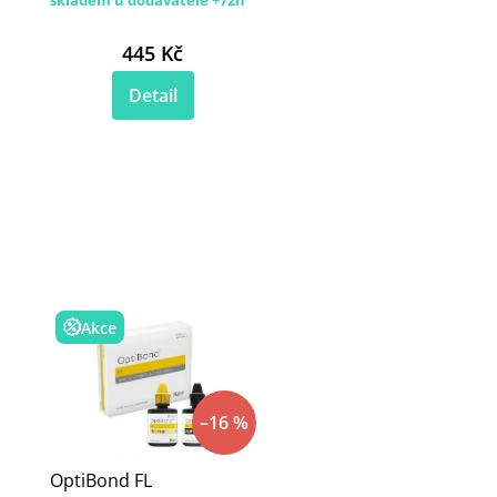
445 Kč
Detail
Akce
–16 %
OptiBond FL