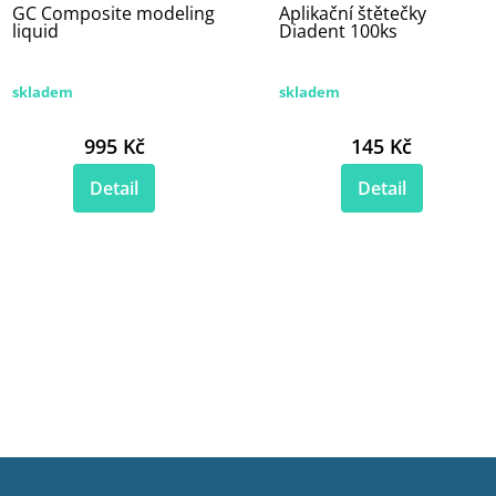
GC Composite modeling
Aplikační štětečky
liquid
Diadent 100ks
skladem
skladem
995 Kč
145 Kč
Detail
Detail