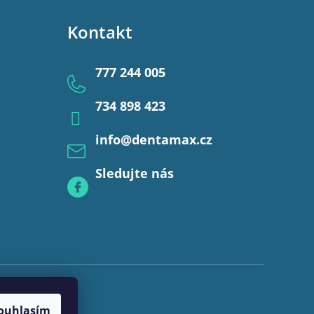
Kontakt
777 244 005
734 898 423
info
@
dentamax.cz
Sledujte nás
ouhlasím