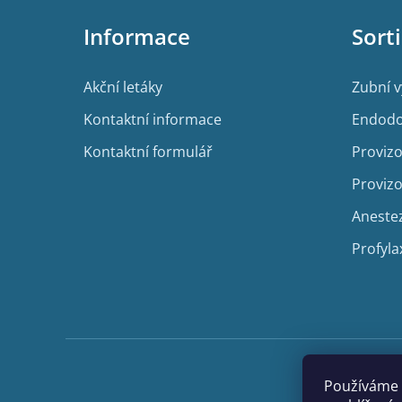
p
Informace
Sort
a
t
í
Akční letáky
Zubní 
Kontaktní informace
Endodo
Kontaktní formulář
Provizo
Provizo
Aneste
Profyla
Používáme 