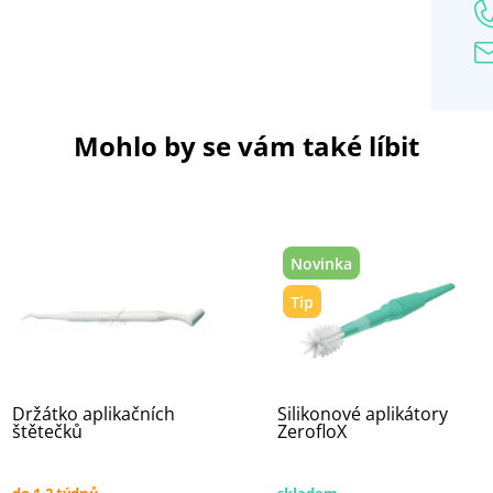
Mohlo by se vám také líbit
Novinka
Tip
Držátko aplikačních
Silikonové aplikátory
štětečků
ZerofloX
do 1-2 týdnů
skladem