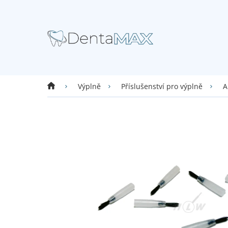
Přejít
na
obsah
Domů
Výplně
Příslušenství pro výplně
A