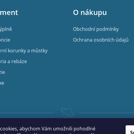
iment
O nákupu
výplně
Obchodní podmínky
ncie
Ochrana osobních údajů
rní korunky a můstky
ria a rebáze
zie
xe
cookies, abychom Vám umožnili pohodlné
S