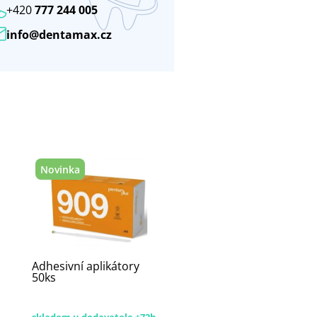
+420
777 244 005
info@dentamax.cz
Novinka
Adhesivní aplikátory
50ks
skladem u dodavatele +72h