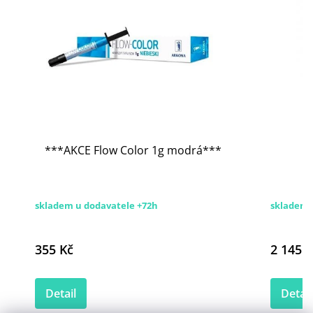
***AKCE Flow Color 1g modrá***
skladem u dodavatele +72h
skladem 
355 Kč
2 145 K
Detail
Detail