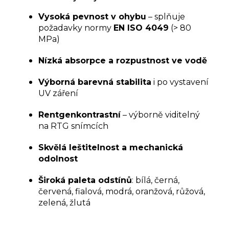
Vysoká pevnost v ohybu
– splňuje
požadavky normy
EN ISO 4049
(> 80
MPa)
Nízká absorpce a rozpustnost ve vodě
Výborná barevná stabilita
i po vystavení
UV záření
Rentgenkontrastní
– výborně viditelný
na RTG snímcích
Skvělá leštitelnost a mechanická
odolnost
Široká paleta odstínů
: bílá, černá,
červená, fialová, modrá, oranžová, růžová,
zelená, žlutá