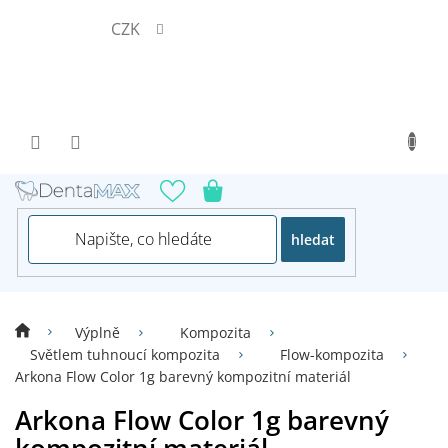
Přejít
CZK
na
obsah
hledat
Výplně
Kompozita
Světlem tuhnoucí kompozita
Flow-kompozita
Arkona Flow Color 1g barevný kompozitní materiál
Arkona Flow Color 1g barevný
kompozitní materiál