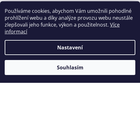
Používáme cookies, abychom Vám umožnili pohodlné
prohlížení webu a díky analýze provozu webu neustále
Zákazníci také nakoupili
zlepšovali jeho funkce, výkon a použitelnost.
Více
informací
Nastavení
Akce
Souhlasím
Novinka
Pola Office+ 37,5% pro 3 pacienty