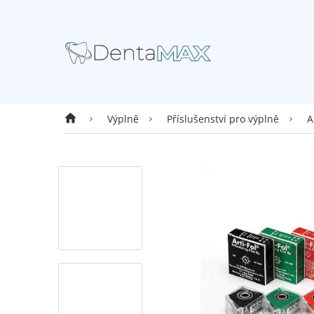
Přejít
na
obsah
Domů
Výplně
Příslušenství pro výplně
A