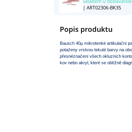
Skladem u dodavatele
| ART02306-BK35
Popis produktu
Bausch 40µ mikrotenké artikulační pap
potaženy vrstvou tekuté barvy na obo
přesnéznačení všech okluzních kontakt
kov nebo akryl, které se obtížně diag