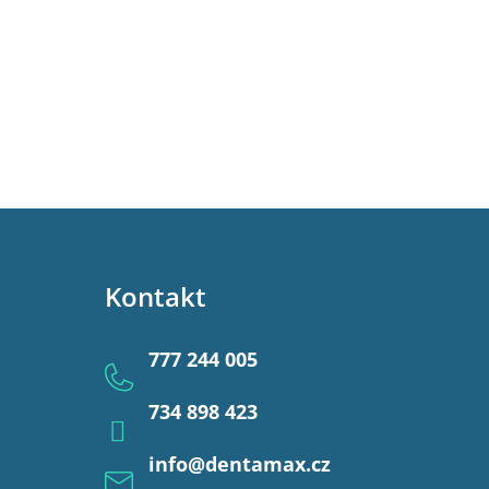
Kontakt
777 244 005
734 898 423
info
@
dentamax.cz