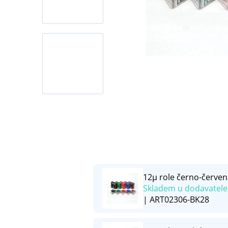
12µ role černo-červe
Skladem u dodavatele
| ART02306-BK28