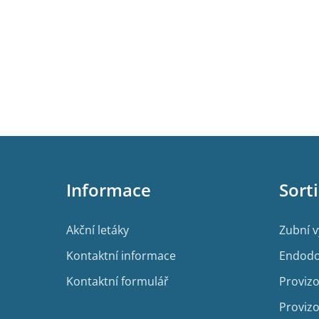
Z
á
p
Informace
Sort
a
t
í
Akční letáky
Zubní 
Kontaktní informace
Endodo
Kontaktní formulář
Provizo
Provizo