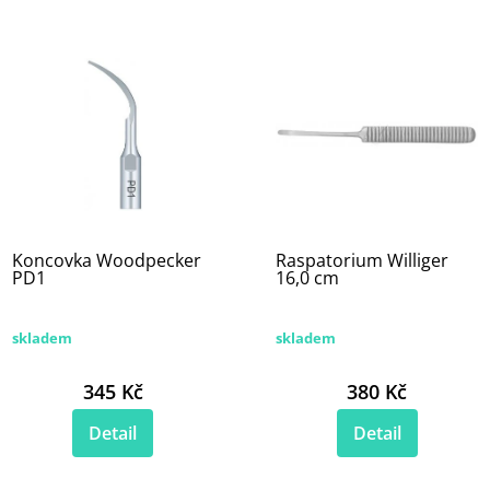
Koncovka Woodpecker
Raspatorium Williger
PD1
16,0 cm
skladem
skladem
345 Kč
380 Kč
Detail
Detail