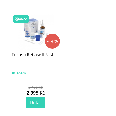
Akce
–14 %
Tokuso Rebase II Fast
skladem
3 495 Kč
2 995 Kč
Detail