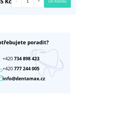
5 Kč
Do košíku
otřebujete poradit?
+420
734 898 423
+420
777 244 005
info@dentamax.cz