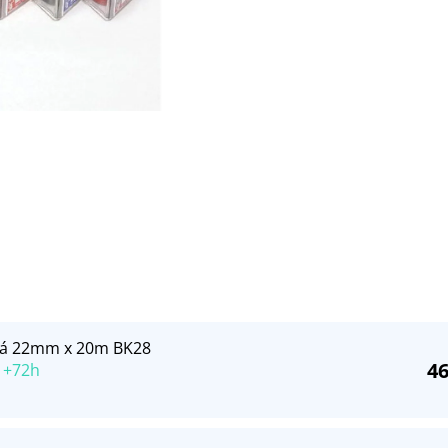
ná 22mm x 20m BK28
46
 +72h