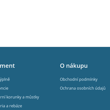
iment
O nákupu
výplně
Obchodní podmínky
ncie
Ochrana osobních údajů
rní korunky a můstky
ria a rebáze