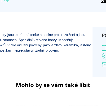
28
 +72h
P
íry jsou extrémně tenké a odolné proti roztržení a jsou
u stranách. Speciální vrstvana barvy usnadňuje
ů. Vlhké okluzní povrchy, jako je zlato, keramika, leštěný
nostikují, nepředstavují žádný problém.
Mohlo by se vám také líbit