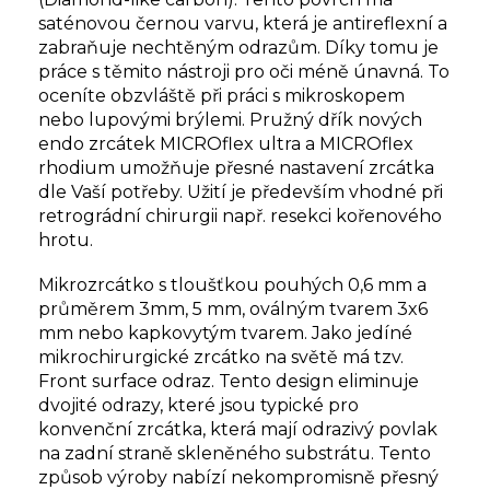
saténovou černou varvu, která je antireflexní a
zabraňuje nechtěným odrazům. Díky tomu je
práce s těmito nástroji pro oči méně únavná. To
oceníte obzvláště při práci s mikroskopem
nebo lupovými brýlemi. Pružný dřík nových
endo zrcátek MICROflex ultra a MICROflex
rhodium umožňuje přesné nastavení zrcátka
dle Vaší potřeby. Užití je především vhodné při
retrográdní chirurgii např. resekci kořenového
hrotu.
Mikrozrcátko s tloušťkou pouhých 0,6 mm a
průměrem 3mm, 5 mm, oválným tvarem 3x6
mm nebo kapkovytým tvarem. Jako jedíné
mikrochirurgické zrcátko na světě má tzv.
Front surface odraz. Tento design eliminuje
dvojité odrazy, které jsou typické pro
konvenční zrcátka, která mají odrazivý povlak
na zadní straně skleněného substrátu. Tento
způsob výroby nabízí nekompromisně přesný