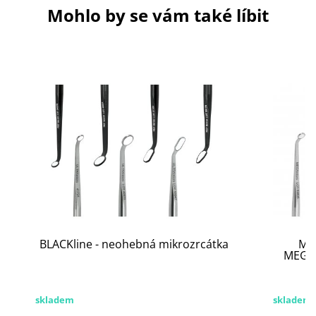
Mohlo by se vám také líbit
BLACKline - neohebná mikrozrcátka
Mik
MEGAm
skladem
skladem