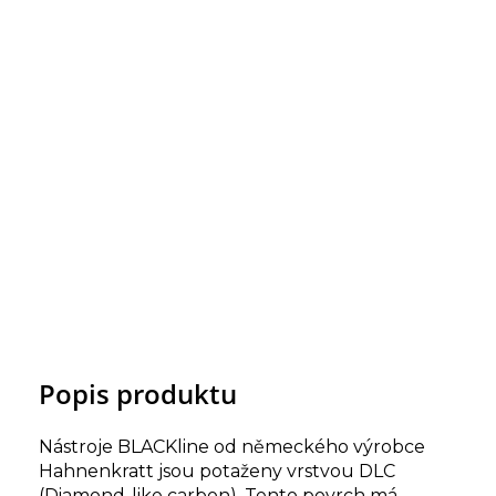
Popis produktu
Nástroje BLACKline od německého výrobce
Hahnenkratt jsou potaženy vrstvou DLC
(Diamond-like carbon). Tento povrch má