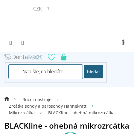
Přejít
CZK
na
obsah
hledat
Ruční nástroje
Zrcátka sondy a parosondy Hahnekratt
Mikrozrcátka
BLACKline - ohebná mikrozrcátka
BLACKline - ohebná mikrozrcátka