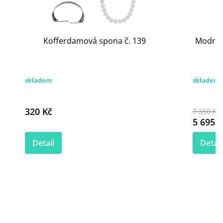
Kofferdamová spona č. 139
Modré k
skladem
skladem
320 Kč
7 350 Kč
5 695 K
Detail
Detail