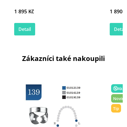
1 895 Kč
1 890 K
Detail
Detail
Zákazníci také nakoupili
Akce
Novink
Tip