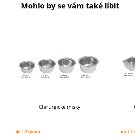
Mohlo by se vám také líbit
Chirurgické misky
Ch
do 1-2 týdnů
do 1-2 tý