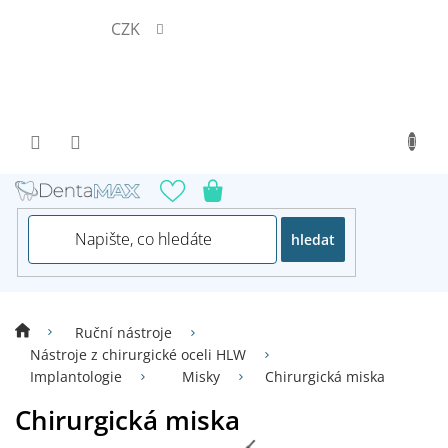
Přejít
CZK
na
obsah
hledat
Ruční nástroje
Nástroje z chirurgické oceli HLW
Implantologie
Misky
Chirurgická miska
Chirurgická miska