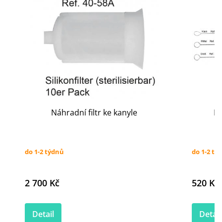
Náhradní filtr ke kanyle
Ka
do 1-2 týdnů
do 1-2 tý
2 700 Kč
520 Kč
Detail
Detail