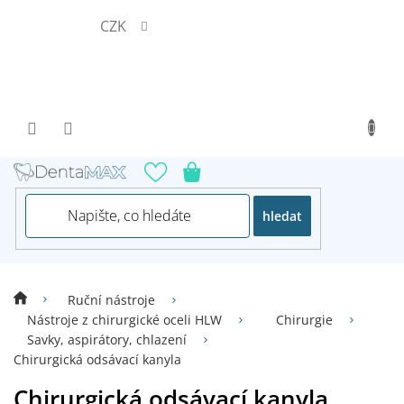
Přejít
CZK
na
obsah
hledat
Ruční nástroje
Nástroje z chirurgické oceli HLW
Chirurgie
Savky, aspirátory, chlazení
Chirurgická odsávací kanyla
Chirurgická odsávací kanyla