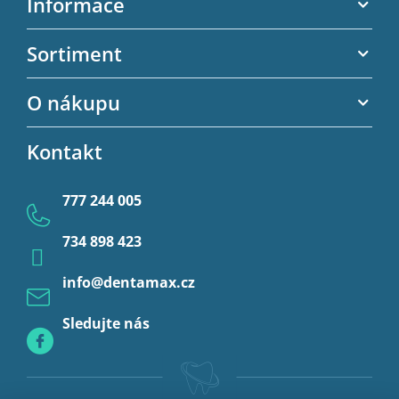
Informace
p
a
Akční letáky
Sortiment
t
Kontaktní informace
í
Zubní výplně
O nákupu
Kontaktní formulář
Endodoncie
Obchodní podmínky
Kontakt
Provizorní korunky a můstky
Ochrana osobních údajů
Provizoria a rebáze
777 244 005
Anestezie
734 898 423
Profylaxe
info
@
dentamax.cz
Sledujte nás