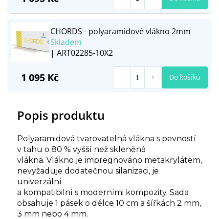
CHORDS - polyaramidové vlákno 2mm
Skladem
| ART02285-10X2
1 095 Kč
Do košíku
Popis produktu
Polyaramidová tvarovatelná vlákna s pevností
v tahu o 80 % vyšší než skleněná
vlákna. Vlákno je impregnováno metakrylátem,
nevyžaduje dodatečnou silanizaci, je
univerzální
a kompatibilní s moderními kompozity. Sada
obsahuje 1 pásek o délce 10 cm a šířkách 2 mm,
3 mm nebo 4 mm.