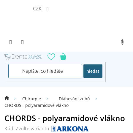
Přejít
CZK
na
obsah
hledat
Chirurgie
Dláhování zubů
CHORDS - polyaramidové vlákno
CHORDS - polyaramidové vlákno
Kód:
Zvolte variantu