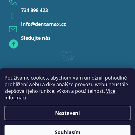
Anestezie
734 898 423
Profylaxe
info
@
dentamax.cz
Sledujte nás
Používáme cookies, abychom Vám umožnili pohodlné
prohlížení webu a díky analýze provozu webu neustále
zlepšovali jeho funkce, výkon a použitelnost.
Více
informací
Nastavení
Vytvořil Shoptet
Souhlasím
Copyright 2026
DentaMax.cz
. Všechna práva vyhrazena.