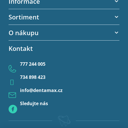
Informace
p
a
Akční letáky
Sortiment
t
Kontaktní informace
í
Zubní výplně
O nákupu
Kontaktní formulář
Endodoncie
Obchodní podmínky
Kontakt
Provizorní korunky a můstky
Ochrana osobních údajů
Provizoria a rebáze
777 244 005
Anestezie
734 898 423
Profylaxe
info
@
dentamax.cz
Sledujte nás