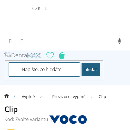
Přejít
CZK
na
obsah
hledat
Výplně
Provizorní výplně
Clip
Clip
Kód:
Zvolte variantu