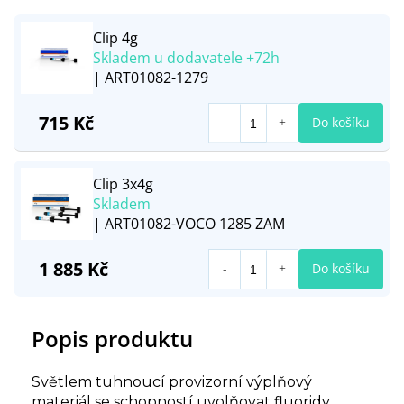
Clip 4g
Skladem u dodavatele +72h
| ART01082-1279
715 Kč
Do košíku
Clip 3x4g
Skladem
| ART01082-VOCO 1285 ZAM
1 885 Kč
Do košíku
Popis produktu
Světlem tuhnoucí provizorní výplňový
materiál se schopností uvolňovat fluoridy.