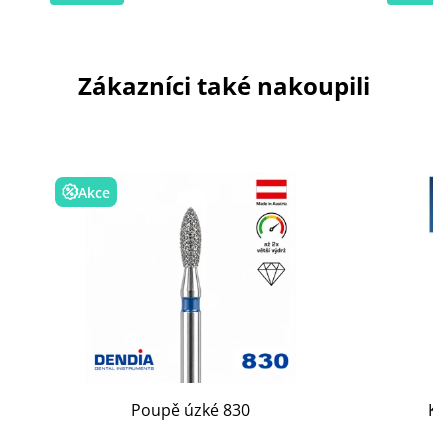
Zákazníci také nakoupili
Akce
Poupě úzké 830
Ko