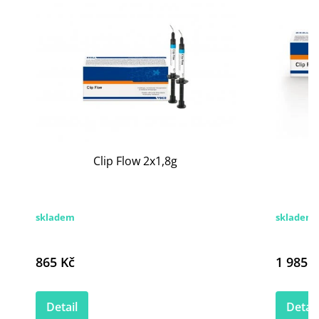
Clip Flow 2x1,8g
skladem
skladem 
865 Kč
1 985 K
Detail
Detail