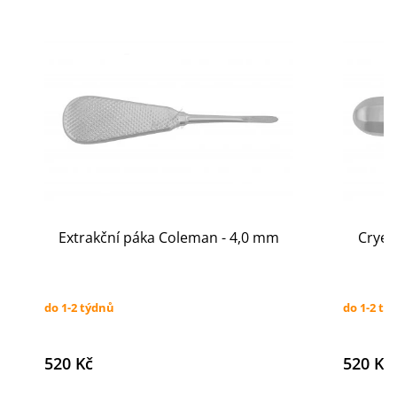
Extrakční páka Coleman - 4,0 mm
Cryer
do 1-2 týdnů
do 1-2 tý
520 Kč
520 Kč