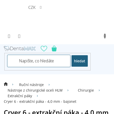
Přejít
CZK
na
obsah
hledat
Ruční nástroje
Nástroje z chirurgické oceli HLW
Chirurgie
Extrakční páky
Cryer 6 - extrakční páka - 4,0 mm - bajonet
Cryer 6 - extrakční páka - 4,0 mm