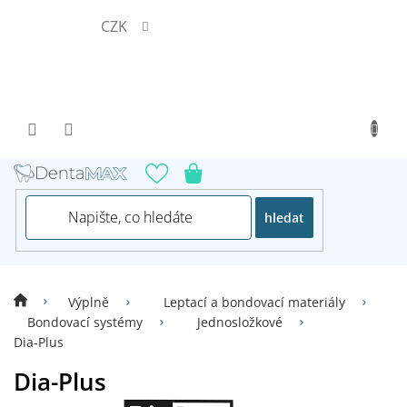
Přejít
CZK
na
obsah
hledat
Výplně
Leptací a bondovací materiály
Bondovací systémy
Jednosložkové
Dia-Plus
Dia-Plus