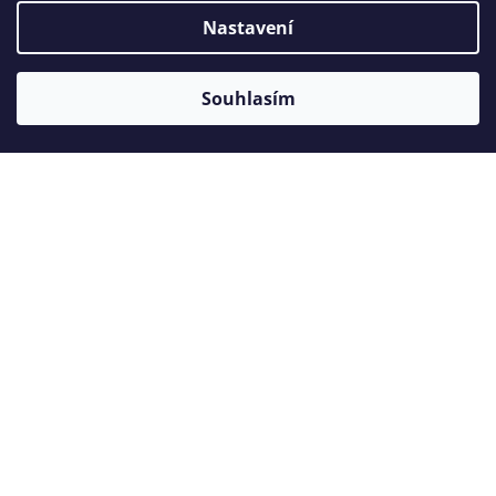
Nastavení
Souhlasím
GC Fuji PLUS kapsle
skladem
skladem
3 595 Kč
2 195 K