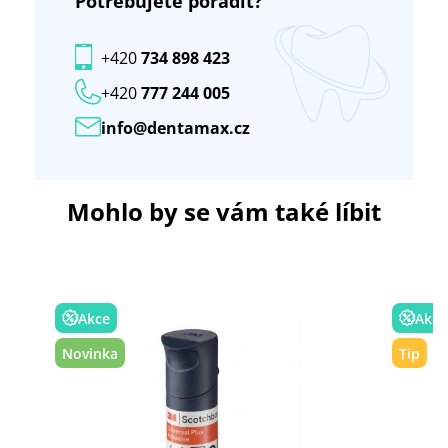
Potřebujete poradit?
+420
734 898 423
+420
777 244 005
info@dentamax.cz
Mohlo by se vám také líbit
Akce
Akce
Novinka
Tip