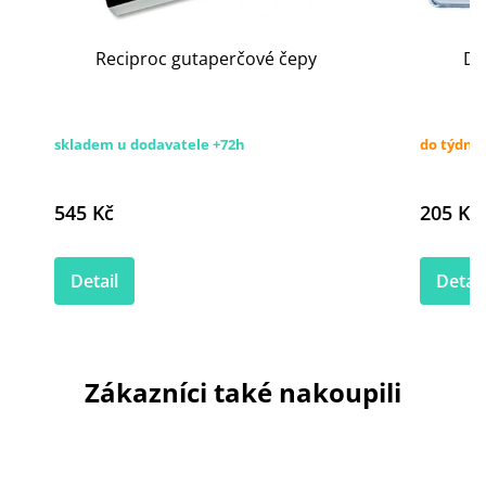
Reciproc gutaperčové čepy
Di
skladem u dodavatele +72h
do týdne
545 Kč
205 Kč
Detail
Detail
Zákazníci také nakoupili