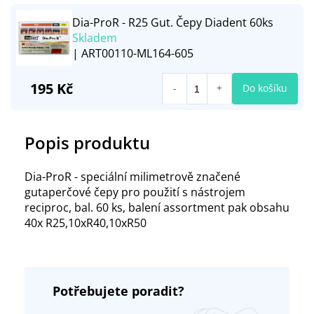
Dia-ProR - R25 Gut. Čepy Diadent 60ks
Skladem
| ART00110-ML164-605
195 Kč
Do košíku
Popis produktu
Dia-ProR - speciální milimetrově značené
gutaperčové čepy pro použití s nástrojem
reciproc, bal. 60 ks, balení assortment pak obsahu
40x R25,10xR40,10xR50
Potřebujete poradit?