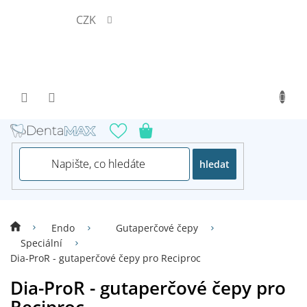
Přejít
CZK
na
obsah
hledat
Endo
Gutaperčové čepy
Speciální
Dia-ProR - gutaperčové čepy pro Reciproc
Dia-ProR - gutaperčové čepy pro
Reciproc