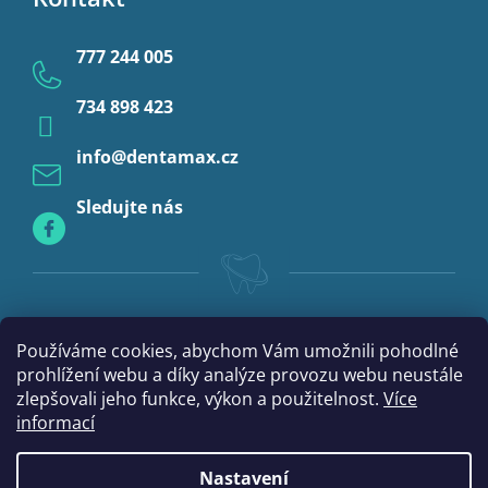
Ochrana osobních údajů
Provizoria a rebáze
777 244 005
Anestezie
734 898 423
Profylaxe
info
@
dentamax.cz
Sledujte nás
Používáme cookies, abychom Vám umožnili pohodlné
prohlížení webu a díky analýze provozu webu neustále
zlepšovali jeho funkce, výkon a použitelnost.
Více
informací
Nastavení
Vytvořil Shoptet