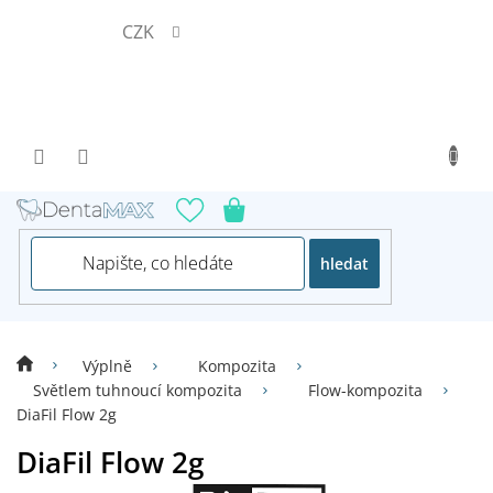
Přejít
CZK
na
obsah
hledat
Výplně
Kompozita
Světlem tuhnoucí kompozita
Flow-kompozita
DiaFil Flow 2g
DiaFil Flow 2g