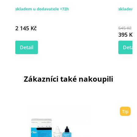
skladem u dodavatele +72h
skladem 
2 145 Kč
545 Kč
395 Kč
Detail
Detail
Zákazníci také nakoupili
Tip