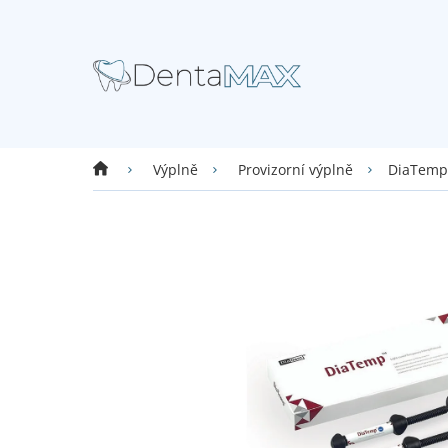
Přejít
na
obsah
Domů
DiaTemp
Výplně
Provizorní výplně