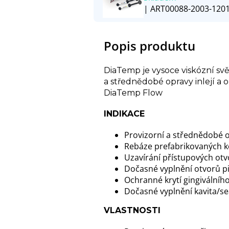
| ART00088-2003-120
Popis produktu
DiaTemp je vysoce viskózní sv
a střednědobé opravy inlejí a o
DiaTemp Flow
INDIKACE
Provizorní a střednědobé op
Rebáze prefabrikovaných 
Uzavírání přístupových ot
Dočasné vyplnění otvorů pi
Ochranné krytí gingiválního
Dočasné vyplnění kavita/s
VLASTNOSTI