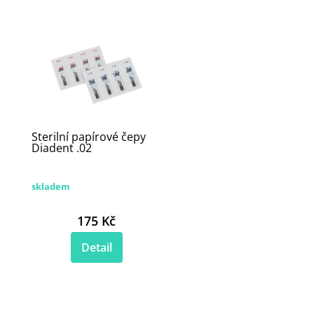
Sterilní papírové čepy
Diadent .02
skladem
175 Kč
Detail