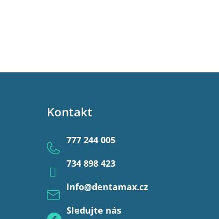
Kontakt
777 244 005
734 898 423
info
@
dentamax.cz
Sledujte nás